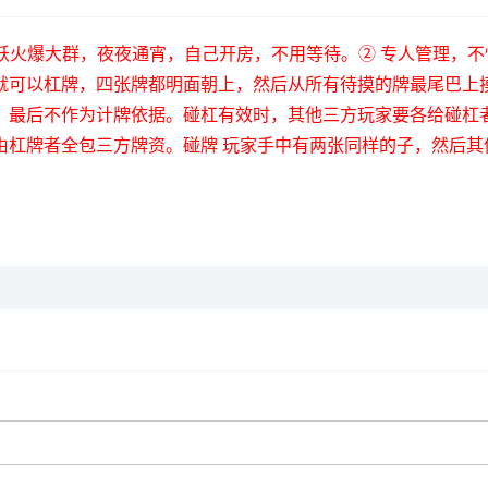
1717】①活跃火爆大群，夜夜通宵，自己开房，不用等待。② 专人管
就可以杠牌，四张牌都明面朝上，然后从所有待摸的牌最尾巴上摸
，最后不作为计牌依据。碰杠有效时，其他三方玩家要各给碰杠
由杠牌者全包三方牌资。碰牌 玩家手中有两张同样的子，然后其