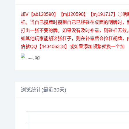
加V【ab120590】【mj120590】【mj19
杠。当自己摸牌时摸到自己已经碰在桌面的明牌时，
打出一张不要的牌。如果没有及时补章，则碰杠无效
如其他玩家能胡这张杠子，则在补章后会抢杠胡牌，
信就QQ【443406318】或如果添加频繁就换一个加
浏览统计(最近30天)