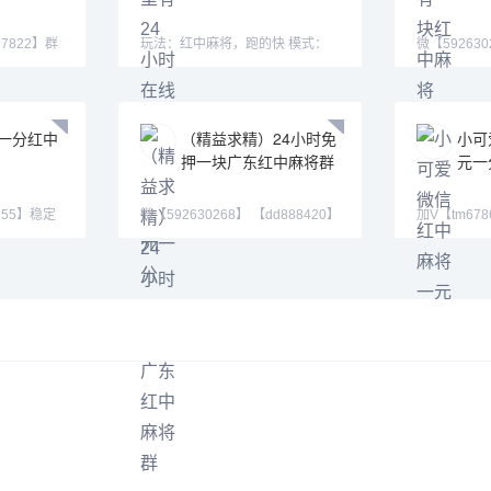
67822】群
玩法：红中麻将，跑的快 模式：
微【592630
红中麻
拉亲友圈APP上下分
【jk8818
一分红中
（精益求精）24小时免
小可
押一块广东红中麻将群
元一
1155】稳定
微【592630268】 【dd888420】
加V【tm678
红中
【jk881883】等风也等你
不上微信就加Q