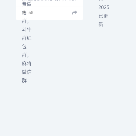
都是针对金花，牛牛，四川血战麻
将，跑得快，一元一分这样的，而
58
我一个初出茅庐的新人并