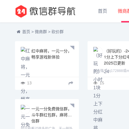
首页
微商
首页
>
微商群
>
砍价群
红中麻将，一元一分，
（好玩的）-2
畅享游戏新体验
1分上下分红
2025已更新
群主微【mj172888或m
【mj172887】欢迎
加V【wb66511】【wb66169】加
者来玩，没有三缺一的
13
15
不上微信就加QQ1424599178或
上的麻将群，随时随刻
如果添加频繁就换一个加，此群火
爆正规，玩法简单，随
一元一分免费微信群，
斗牛群红包群，麻将微
信群
你可能看过很多的广告，无一例外