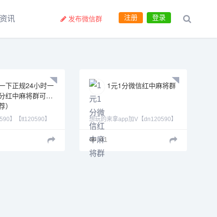
注册
登录
资讯
发布微信群
一下正规24小时一
1元1分微信红中麻将群
分红中麻将群可拉
荐）
590】【tt120590】
想玩的来拿app加V【dn120590】
590】下好游戏我拉你进
【tt120590】【gm120590】七年
炸码（俗称：一码全
老平台,专人管理,全年365天无休,
41
当自己手中有三
信誉NO。1,加不