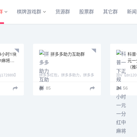
群
棋牌游戏群
货源群
股票群
其它群
新闻
4小时1块
拼多多助力互助群
科普
中麻将
元一
（推
j172889】
拼多多红包，拼多多助力，拼多多
加V【dn120
广大麻将爱好
砍价免费拿，拼多多砍价助力，拼
【gm120
无奈，手机
多多砍价群二维码，砍价群拼多
麻将群，爆
85
56
多，免费加入高质量群
中）明杠。