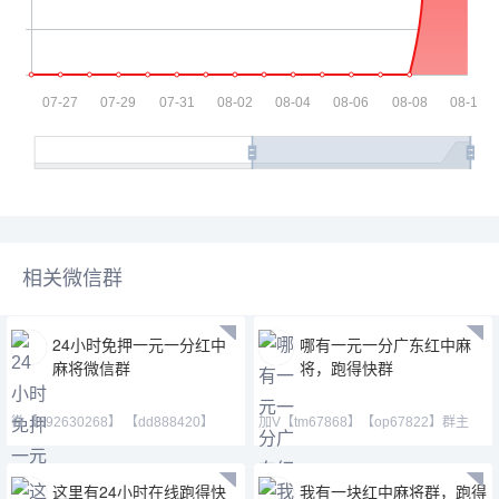
相关微信群
24小时免押一元一分红中
哪有一元一分广东红中麻
麻将微信群
将，跑得快群
微【592630268】 【dd888420】
加V【tm67868】【op67822】群主
【jk881883】红中麻将
QQ:3962164317,红中麻
这里有24小时在线跑得快
我有一块红中麻将群，跑得