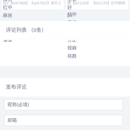
加V【tm67868】【op67822】加不上
微【td21166】 【td21155】红中麻将
微信就加QQ(39621643
跑得快 全天24小
评论列表 （
0
条）
发布评论