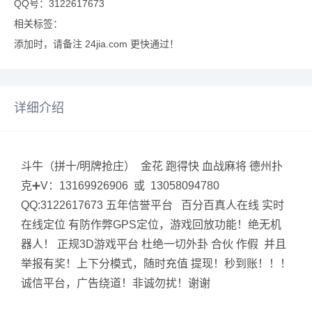
QQ号：3122617673
相关标签：
添加时，请备注 24jia.com 更快通过！
详细介绍
斗牛（拼十/明牌抢庄） 金花 跑得快 血战麻将 德州扑
克➕V：13169926906 或 13058094780
QQ:3122617673 五年信誉平台 百分百真人在线 实时
在线定位 有防作弊GPS定位，游戏回放功能！绝无机
器人！ 正规3D游戏平台 杜绝一切外卦 合伙 作假 并且
举报有奖！上下分模式，随时充值 提现！秒到账！！！
诚信平台，广告绕道！非诚勿扰！谢谢