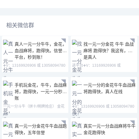
相关微信群
真人一元一分牛牛，金花，
找一元一分金花 牛牛 血战
血战麻将，跑得快。信誉老
麻将 跑得快？我这有，全
平台，秒到账！
是真人
➕V：13169926906 或 13058094780
进平台➕V：13169926906 或
QQ:3122617673 玩
13058094780 QQ:31226176
手机玩金花，牛牛，血战麻
一元一分的金花牛牛血战麻
将，跑得快，一元一分秒到
将跑得快，真人在线
账
一元一分斗牛（拼十/明牌抢庄） 金花
➕V：13169926906 或 13058094780
跑得快 血战麻将 德
QQ:3122617673 主
真一元一分金花牛牛血战跑
真实一元一分血战麻将牛牛
得快，五年信誉
金花跑得快