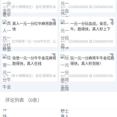
斗牛（拼十/明牌抢庄） 金花 跑得快 血
➕V：13169926906 或 13058094780
战麻将 德州扑克➕
QQ:3122617673 玩
真人一元一分红中麻将跑得
一元一分玩血战，金花，牛
快
牛，跑得快，真人秒上下
简介：红中麻将一元一分APP方式：认
➕V：13169926906 或 13058094780
准微—mj33656—mimi15
QQ:3122617673 玩
信誉一元一分牛牛金花麻将
玩一元一分麻将牛牛金花跑
跑得快，真人在线
得快，真人秒到账！
斗牛（拼十/明牌抢庄） 金花 跑得快 血
➕V：13169926906 或 13058094780
战麻将 德州扑克➕
QQ:3122617673 玩
评论列表 （
0
条）