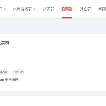
群
棋牌游戏群
货源群
股票群
其它群
新闻
股票群
州酒家
603043
com 更快通过！