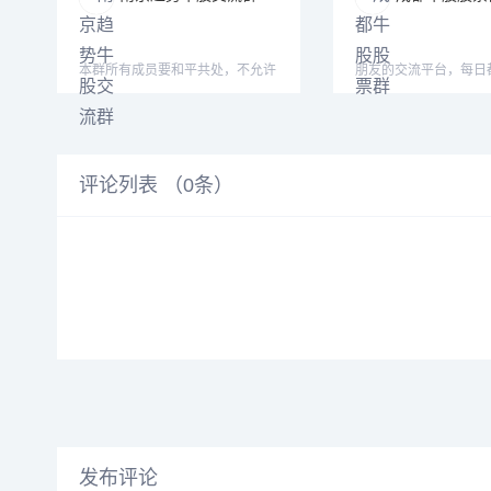
本群所有成员要和平共处，不允许
朋友的交流平台，每日
有辱骂、讽刺群友的言辞
的股票更新，也欢迎大
评论列表 （
0
条）
发布评论