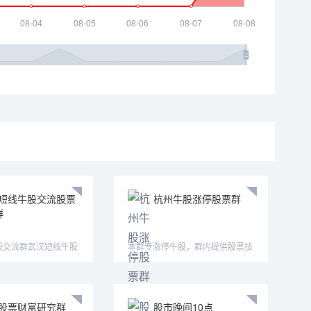
短线牛股交流股票
杭州牛股涨停股票群
群
股交流群武汉短线牛股
本群专涨停牛股，群内提供股票技
短线牛股交
术指导，股票解套指导，欢迎
股票财富研究群
股市晚间10点