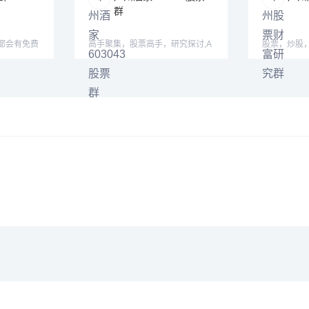
群
都会有免费
高手聚集，股票高手，研究探讨,A
股票，炒股
家积
股要 买题材股，港股要买便
票学习群，
群