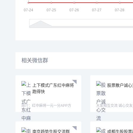
相关微信群
上下模式广东红中麻将
股票散户诚心
跑得快
简介：红中麻将一元一分APP方
大家相互交流 诚心交友
式：认准微—mj33656—mimi15
的心态
南京趋势牛股交流群
成都牛股股票