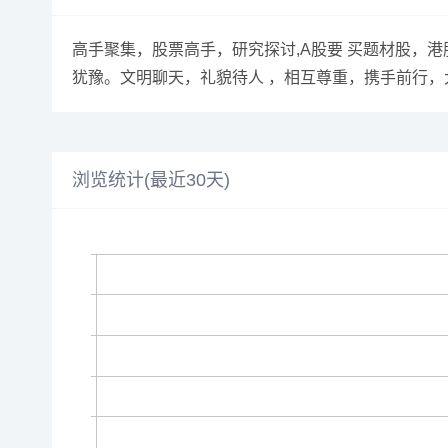
高手聚集，股票高手，研究探讨,A股要 买题材股，
犹豫。文明聊天，礼貌待人 ，相互尊重，携手前行，
浏览统计(最近30天)