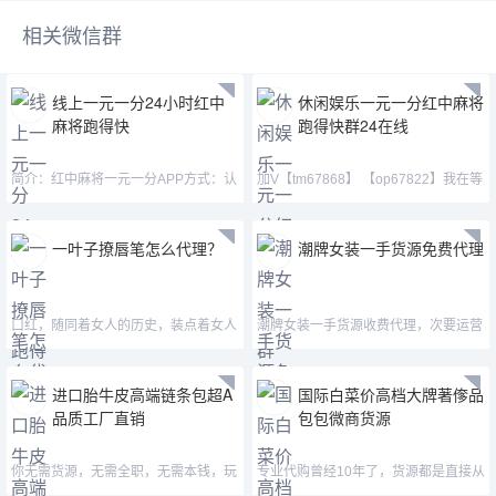
相关微信群
线上一元一分24小时红中
休闲娱乐一元一分红中麻将
麻将跑得快
跑得快群24在线
简介：红中麻将一元一分APP方式：认
加V【tm67868】 【op67822】我在等
准微—mj33656—mimi15
一个人，想要打牌的人
一叶子撩唇笔怎么代理？
潮牌女装一手货源免费代理
口红，随同着女人的历史，装点着女人
潮牌女装一手货源收费代理，次要运营
的生活，丰厚着女人的文
Converse，KAWS，TNF，KEN
进口胎牛皮高端链条包超A
国际白菜价高档大牌著偧品
品质工厂直销
包包微商货源
你无需货源，无需全职，无需本钱，玩
专业代购曾经10年了，货源都是直接从
玩手机的功夫就能高效的
厂家购置，熟之哪个的