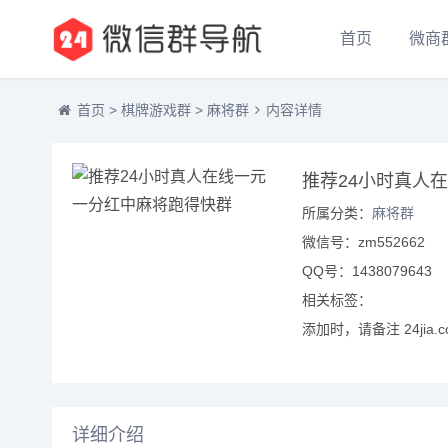
首页
微商
首页
>
棋牌游戏群
>
麻将群
内容详情
推荐24小时真人
所属分类：
麻将群
微信号：zm552662
QQ号：1438079643
相关标签：
添加时，请备注 24jia.
详细介绍