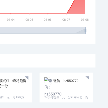
模式红中麻将跑得
微信：hz550770
元一分
将一元一分APP方
24小时在线一元一分红中麻将，跑
j33656—mimi15
的快。