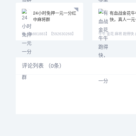
24小时免押一元一分红
有血战金花牛
中麻将群
快，真人一元
微 【jk881883】【592630268】
牛牛 金花 麻将 跑得快
【dd888420】 Q号：59263
➕V：13169926906 或
评论列表 （
0
条）