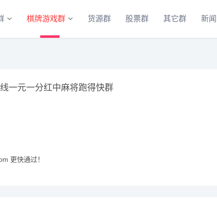
群
棋牌游戏群
货源群
股票群
其它群
新闻
在线一元一分红中麻将跑得快群
com 更快通过！