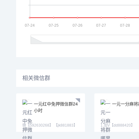
相关微信群
一元红中免押微信群24
一元一分麻将
小时
微【592630268】 【jk881883】
1.加V【dd888420】
【dd888420】等风也等你
【592630268】 【jk8
QQ(5926