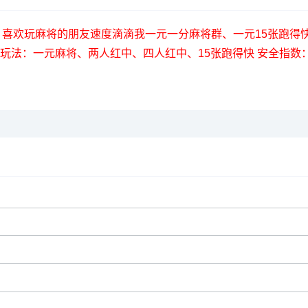
438079643】喜欢玩麻将的朋友速度滴滴我一元一分麻将群、一元15
玩法：一元麻将、两人红中、四人红中、15张跑得快 安全指数