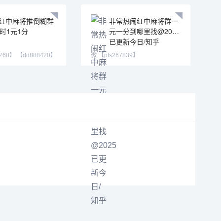
红中麻将推倒糊群
非常热闹红中麻将群一
小时1元1分
元一分到哪里找@2025
已更新今日/知乎
268】 【dd888420】
微 【pts267839】
83】红中麻将群
【dpz156906】一元一分群内结
算，红包