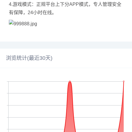
4.游戏模式：正规平台上下分APP模式，专人管理安全
有保障，24小时在线。
浏览统计(最近30天)