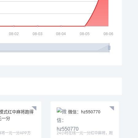
模式红中麻将跑得
微信：hz550770
元一分
将一元一分APP方
24小时在线一元一分红中麻将，跑