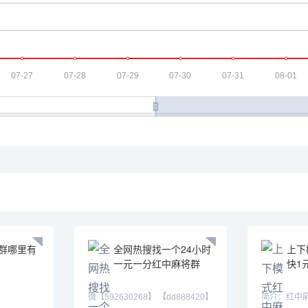
群哪里有
全网热搜找一个24小时
上下
一元一分红中麻将群
快1
微【592630268】 【dd888420】
简介：红中麻