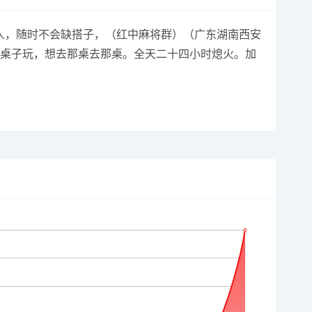
十多人，随时不会缺搭子，（红中麻将群）（广东湖南西安
找桌子玩，想去那桌去那桌。全天二十四小时熄火。加