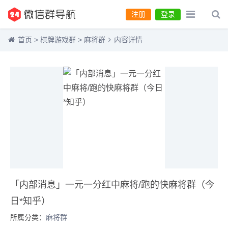
注册
登录
首页
>
棋牌游戏群
>
麻将群
内容详情
「内部消息」一元一分红中麻将/跑的快麻将群（今
日*知乎）
所属分类：
麻将群