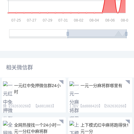
相关微信群
一元红中免押微信群24小
一元一分麻将群哪里有
时
微【592630268】 【jk881883】
1.加V【dd888420】【592630268】
【dd888420】等风也等你
【jk881883】QQ(5926
全网热搜找一个24小时一
上下模式红中麻将跑得快1
元一分红中麻将群
元一分