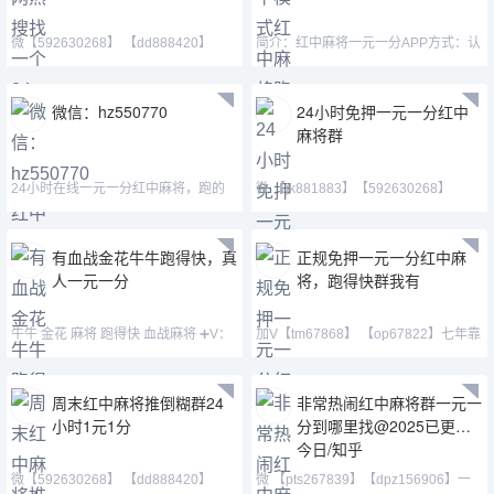
微【592630268】 【dd888420】
简介：红中麻将一元一分APP方式：认
【jk881883】红中麻将群
准微—mj33656—mimi15
微信：hz550770
24小时免押一元一分红中
麻将群
24小时在线一元一分红中麻将，跑的
微 【jk881883】【592630268】
快。
【dd888420】 Q号：59263
有血战金花牛牛跑得快，真
正规免押一元一分红中麻
人一元一分
将，跑得快群我有
牛牛 金花 麻将 跑得快 血战麻将 ➕V：
加V【tm67868】 【op67822】七年靠
13169926906 或
谱大平台，时间：全天24
周末红中麻将推倒糊群24
非常热闹红中麻将群一元一
小时1元1分
分到哪里找@2025已更新
今日/知乎
微【592630268】 【dd888420】
微 【pts267839】【dpz156906】一