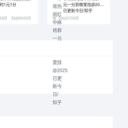
小时1元1分
元一分到哪里找@2025
已更新今日/知乎
268】 【dd888420】
微 【pts267839】
83】红中麻将群
【dpz156906】一元一分群内结
算，红包