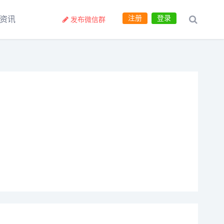
注册
登录
资讯
发布微信群