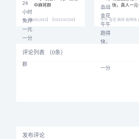
中麻将群
快，真人一元
微 【jk881883】【592630268】
牛牛 金花 麻将 跑得快
【dd888420】 Q号：59263
➕V：13169926906 或
评论列表 （
0
条）
发布评论