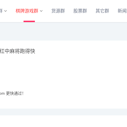
群
棋牌游戏群
货源群
股票群
其它群
新闻
红中麻将跑得快
com 更快通过！