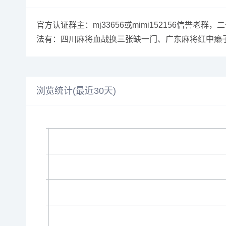
官方认证群主：mj33656或mimi152156信誉
法有：四川麻将血战换三张缺一门、广东麻将红中癞子玩法
浏览统计(最近30天)