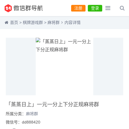
注册
登录
首页
>
棋牌游戏群
>
麻将群
内容详情
「蒸蒸日上」一元一分上下分正规麻将群
所属分类：
麻将群
微信号：dd888420