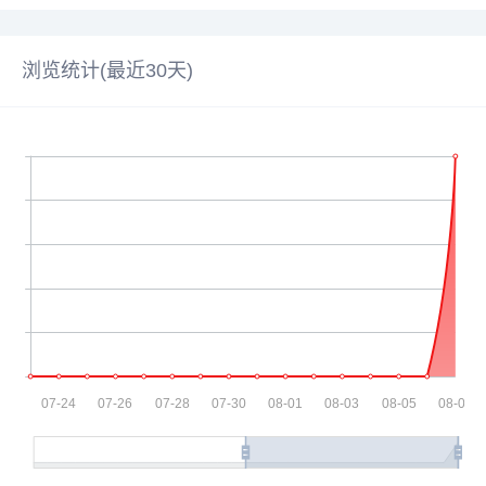
浏览统计(最近30天)