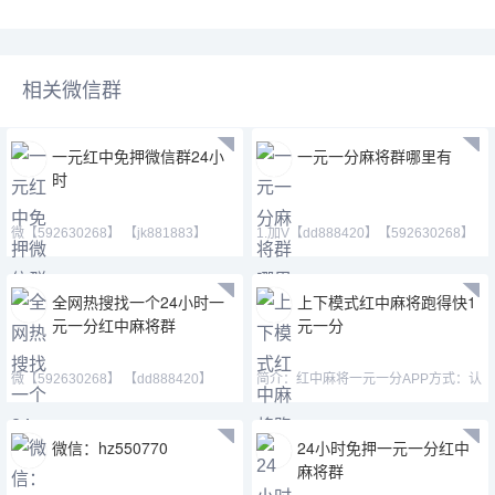
相关微信群
一元红中免押微信群24小
一元一分麻将群哪里有
时
微【592630268】 【jk881883】
1.加V【dd888420】【592630268】
【dd888420】等风也等你
【jk881883】QQ(5926
全网热搜找一个24小时一
上下模式红中麻将跑得快1
元一分红中麻将群
元一分
微【592630268】 【dd888420】
简介：红中麻将一元一分APP方式：认
【jk881883】红中麻将群
准微—mj33656—mimi15
微信：hz550770
24小时免押一元一分红中
麻将群