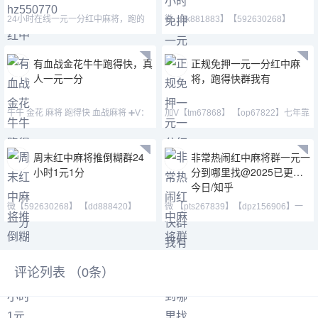
24小时在线一元一分红中麻将，跑的
微 【jk881883】【592630268】
快。
【dd888420】 Q号：59263
有血战金花牛牛跑得快，真
正规免押一元一分红中麻
人一元一分
将，跑得快群我有
牛牛 金花 麻将 跑得快 血战麻将 ➕V：
加V【tm67868】 【op67822】七年靠
13169926906 或
谱大平台，时间：全天24
周末红中麻将推倒糊群24
非常热闹红中麻将群一元一
小时1元1分
分到哪里找@2025已更新
今日/知乎
微【592630268】 【dd888420】
微 【pts267839】【dpz156906】一
【jk881883】红中麻将群
元一分群内结算，红包
评论列表 （
0
条）