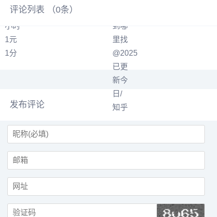
评论列表 （
0
条）
发布评论