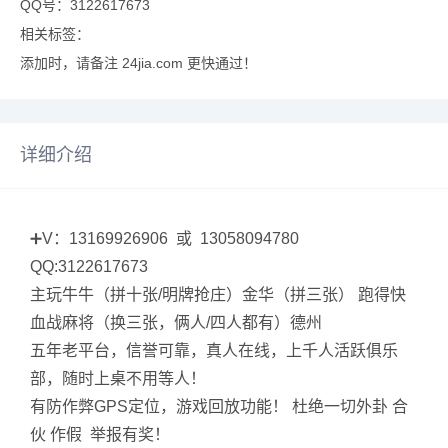
QQ号：3122617673
相关标签：
添加时，请备注 24jia.com 更快通过！
详细介绍
➕V：13169926906 或 13058094780
QQ:3122617673
主玩牛牛（拼十张/明牌抢庄）金华（拼三张） 跑得快
血战麻将（换三张，俩人/四人都有）德州
五年老平台，信誉可靠，真人在线，上千人活跃俱乐
部，随时上桌不用等人！
有防作弊GPS定位，游戏回放功能！ 杜绝一切外卦 合
伙 作假 举报有奖！