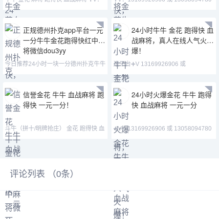
13169926906 或
QQ:3122617673 主
正规德州扑克app平台一元
24小时牛牛 金花 跑得快 血
一分牛牛金花跑得快红中麻
战麻将，真人在线人气火
将微信dou3yy
爆！
今日推荐24小时一块一分德州扑克牛牛
进平台➕V 13169926906 或
金花跑得快红中麻
13058094780 QQ:3122617
信誉金花 牛牛 血战麻将 跑
24小时火爆金花 牛牛 跑得
得快 一元一分！
快 血战麻将 一元一分
斗牛（拼十/明牌抢庄） 金花 跑得快 血
➕V：13169926906 或 13058094780
战麻将 德州扑克➕
QQ:3122617673 主
评论列表 （
0
条）