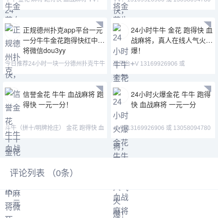
13169926906 或
QQ:3122617673 主
正规德州扑克app平台一元
24小时牛牛 金花 跑得快 血
一分牛牛金花跑得快红中麻
战麻将，真人在线人气火
将微信dou3yy
爆！
今日推荐24小时一块一分德州扑克牛牛
进平台➕V 13169926906 或
金花跑得快红中麻
13058094780 QQ:3122617
信誉金花 牛牛 血战麻将 跑
24小时火爆金花 牛牛 跑得
得快 一元一分！
快 血战麻将 一元一分
斗牛（拼十/明牌抢庄） 金花 跑得快 血
➕V：13169926906 或 13058094780
战麻将 德州扑克➕
QQ:3122617673 主
评论列表 （
0
条）