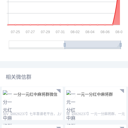
相关微信群
一分一元红中麻将群微信
一元一分红中麻将群
加V【8826237】七年靠谱老平台，上/
微【8826237】一元一分麻将群、一元
下比例一样无差价。
红中麻将微信群，加