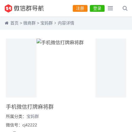
注册
登录
首页
>
微商群
>
宝妈群
内容详情
手机微信打牌麻将群
所属分类：
宝妈群
微信号：cj42222