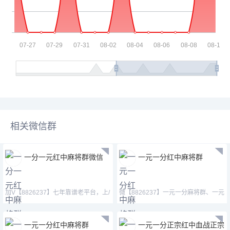
相关微信群
一分一元红中麻将群微信
一元一分红中麻将群
加V【8826237】七年靠谱老平台，上/
微【8826237】一元一分麻将群、一元
下比例一样无差价。
红中麻将微信群，加
一元一分红中麻将群
一元一分正宗红中血战正宗