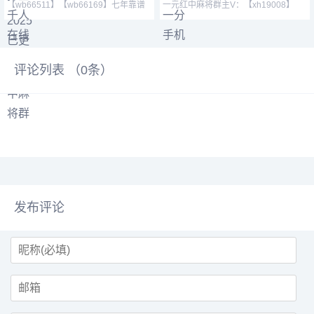
【wb66511】【wb66169】七年靠谱
一元红中麻将群主V：【xh19008】
老平台，我不能保证你能
【xh29008】【tj19008】
评论列表 （
0
条）
发布评论