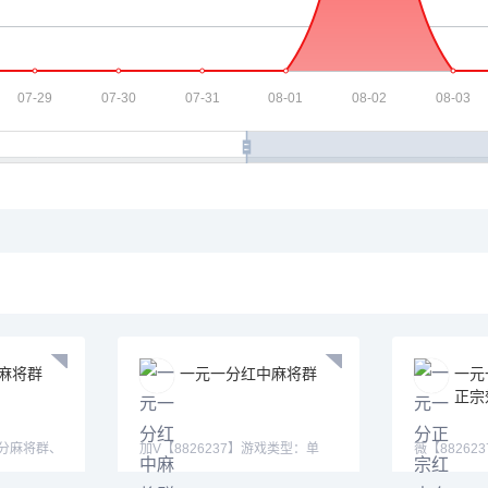
麻将群
一元一分红中麻将群
一元
正宗
一分麻将群、
加V【8826237】游戏类型：单
薇【8826
加
挑，多人，亲友圈模式、秒上下一
快，红中,