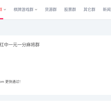
群
棋牌游戏群
货源群
股票群
其它群
新闻
红中一元一分麻将群
com 更快通过！