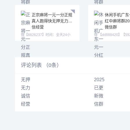
正宗麻将一元一分正规
休闲手机广东
真人跑得快无押无力诚
红中麻将群20
信经营
微信群
微【8826237】时间：全天24小
微 【dd888420】【59
时 游戏类型：单挑，多人，亲友
【jk881883】 Q
圈
评论列表 （
0
条）