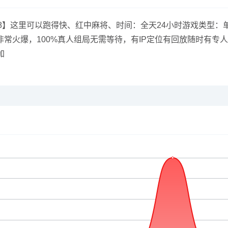
mj222528】这里可以跑得快、红中麻将、时间：全天24小时游戏
常火爆，100%真人组局无需等待，有IP定位有回放随时有专
加