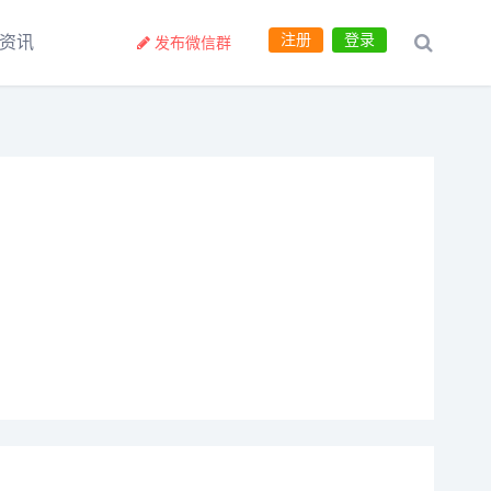
注册
登录
资讯
发布微信群