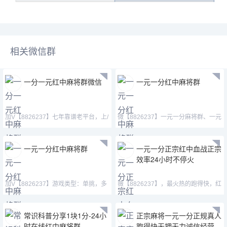
相关微信群
一分一元红中麻将群微信
一元一分红中麻将群
加V【8826237】七年靠谱老平台，上/
微【8826237】一元一分麻将群、一元
下比例一样无差价。
红中麻将微信群，加
一元一分红中麻将群
一元一分正宗红中血战正宗
效率24小时不停火
加V【8826237】游戏类型：单挑，多
薇【8826237】，最火热的跑得快，红
人，亲友圈模式、秒上下一
中,血战，等等。自助上下
常识科普分享1块1分-24小
正宗麻将一元一分正规真人
时在线红中麻将群
跑得快无押无力诚信经营