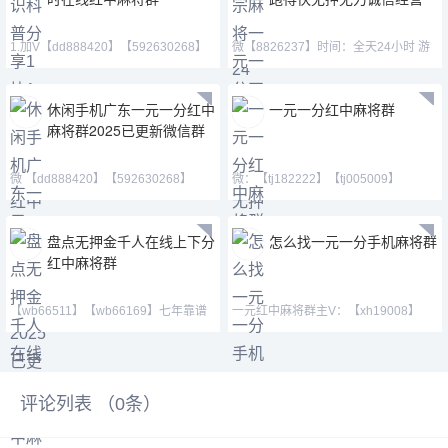
1.加V【dd888420】【592630268】
微【8826237】时间：全天24小时 游
【jk881883】QQ(5926
戏类型：单挑，多人，亲友圈
休闲手机广东一元一分红中
一元一分红中麻将群
麻将群2025已更新微信群
微 【dd888420】【592630268】
微：【tj182222】【tj005009】
【jk881883】 Q号：59263
【cj42222】 QQ号 371146
盘点无押金千人在线上下分
怎么找一元一分手机麻将群
红中麻将群
【wb66511】【wb66169】七年靠谱
一元红中麻将群主V：【xh19008】
老平台，我不能保证你能
【xh29008】【tj19008】
评论列表 （
0
条）