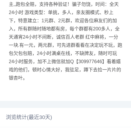
主,,跑包全赔，支持各种验证！骗子勿饶，时间：全天
24小时 游戏类型：单挑，多人，亲友圈模式、秒上
下，特意建立：1元群、2元群，欢迎各位麻友们的加
入，所有群随时随地都有房，每个群都有200多人，全
天通宵24小时不间断，诚信百人老群 红中麻将，一分
一块.有一元，两元群，可先进群看看在决定玩不玩，跑
包欠包包赔，24小时满桌在线，不缺牌友，随时可玩
24小时服务，加不上微信就加Q【309977646】看着嬉
戏的他们，顿时心情大好，我驻足，蹲下去捡一片片的
银杏叶。
浏览统计(最近30天)