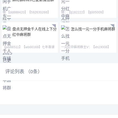
微 【dd888420】【592630268】
微：【tj182222】【tj005009】
【jk881883】 Q号：59263
【cj42222】 QQ号 371146
盘点无押金千人在线上下分
怎么找一元一分手机麻将群
红中麻将群
【wb66511】【wb66169】七年靠谱
一元红中麻将群主V：【xh19008】
老平台，我不能保证你能
【xh29008】【tj19008】
评论列表 （
0
条）