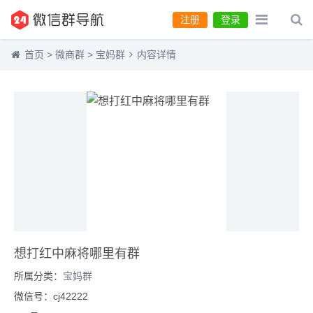
注册
登录
首页
>
微商群
>
宝妈群
内容详情
想打红中麻将哪里有群
所属分类：
宝妈群
微信号：cj42222