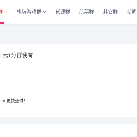
群
棋牌游戏群
货源群
股票群
其它群
新闻
1元1分群我有
com 更快通过！