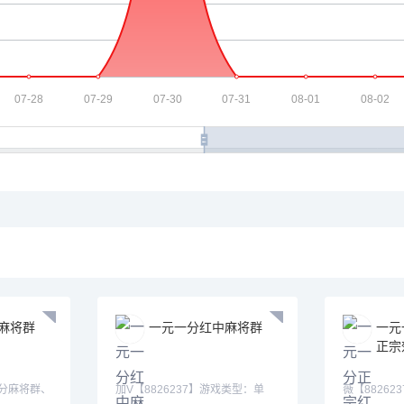
麻将群
一元一分红中麻将群
一元
正宗
一分麻将群、
加V【8826237】游戏类型：单
薇【8826