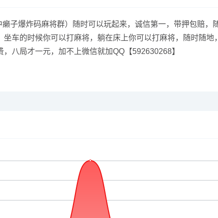
一元一分红中癞子爆炸码麻将群）随时可以玩起来，诚信第一，带押包
，坐车的时候你可以打麻将，躺在床上你可以打麻将，随时随地
八局才一元，加不上微信就加QQ【592630268】