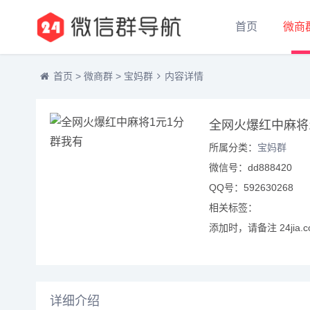
首页
微商
首页
>
微商群
>
宝妈群
内容详情
全网火爆红中麻将
所属分类：
宝妈群
微信号：dd888420
QQ号：592630268
相关标签：
添加时，请备注 24jia.
详细介绍