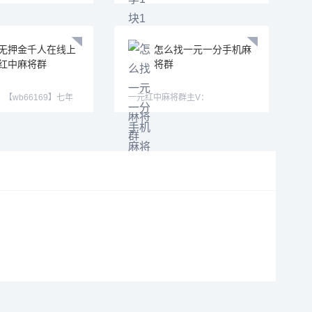
血战，等等。自助上下
【592630268】 【jk881883】
QQ(5926
无押金千人在线上
怎么找一元一分手机麻
红中麻将群
将群
1】【wb66169】七年
一元红中麻将群主V：
，我不能保证你能
【xh19008】【xh29008】
【tj19008】