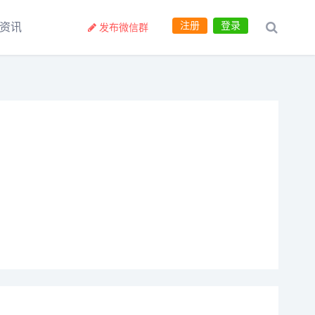
注册
登录
资讯
发布微信群