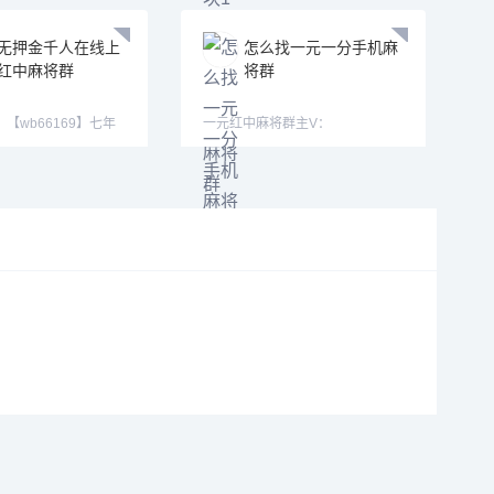
无押金千人在线上
怎么找一元一分手机麻
红中麻将群
将群
1】【wb66169】七年
一元红中麻将群主V：
，我不能保证你能
【xh19008】【xh29008】
【tj19008】