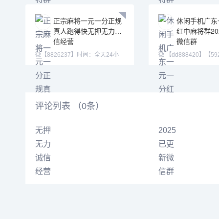
正宗麻将一元一分正规
休闲手机广东
真人跑得快无押无力诚
红中麻将群20
信经营
微信群
微【8826237】时间：全天24小
微 【dd888420】【59
时 游戏类型：单挑，多人，亲友
【jk881883】 Q
圈
评论列表 （
0
条）