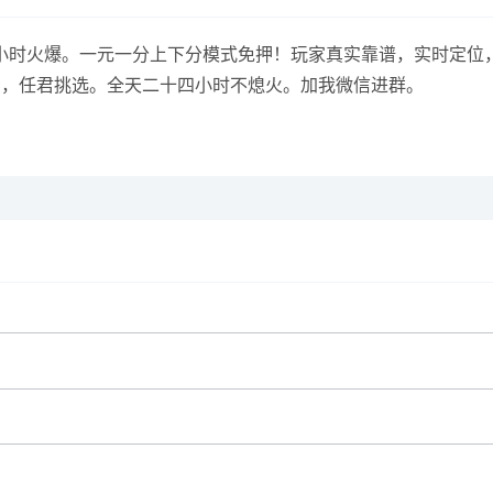
得快 全天24小时火爆。一元一分上下分模式免押！玩家真实靠谱，实
法多种，任君挑选。全天二十四小时不熄火。加我微信进群。