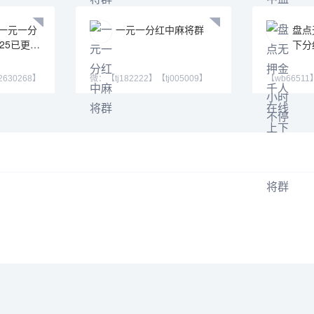
一元一分
一元一分红中麻将群
盘点
25已更新
下分
2630268】
微：【tj182222】【tj005009】
【wb6651
号：59263
【cj42222】 QQ号 371146
靠谱老平台