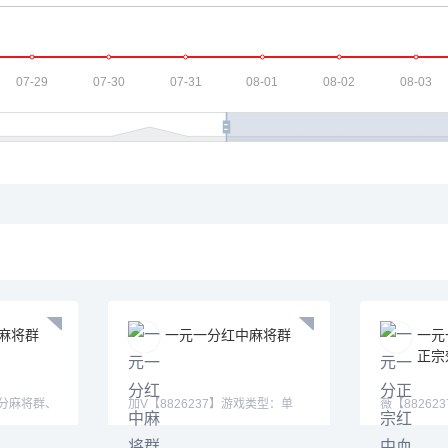
麻将群
一元一分红中麻将群
一元
正宗
一分麻将群、
加V【8826237】游戏类型：单
薇【8826
加
挑，多人，亲友圈模式、秒上下一
快，红中,