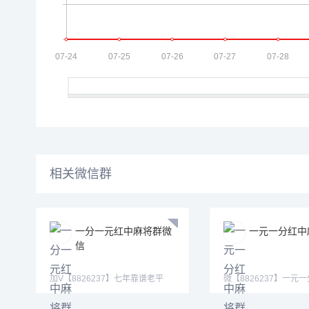
相关微信群
一分一元红中麻将群微
一元一分红中
信
加V【8826237】七年靠谱老平
微【8826237】一元
台，上/下比例一样无差价。
一元红中麻将微信群，