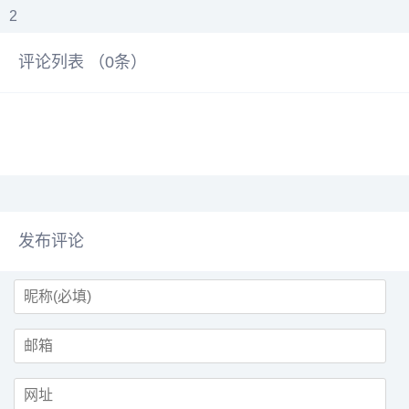
评论列表 （
0
条）
发布评论