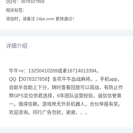
QQ号：3078327858
相关标签：
添加时，请备注 24jia.com 更快通过！
详细介绍
牛牛+v：13250410269或者16714013394。
QQ【3078327858】金花牛牛血战麻将。，手机app，
自助半自助上下分，随时查看回放可以观战，有防止作
弊GPS定位供君选择，6年团队运营经验，诚信信誉第
一。值得信赖。游戏绝无外卦机器人，合伙举报有奖。
欢迎咨询。同行广告勿扰，谢谢，，，