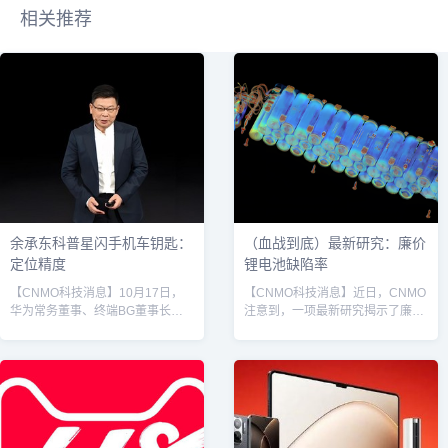
相关推荐
余承东科普星闪手机车钥匙：
（血战到底）最新研究：廉价
定位精度
锂电池缺陷率
【CNMO科技消息】10月17日，
【CNMO科技消息】近日，CNMO
华为常务董事、终端BG董事长余
注意到，一项最新研究揭示了廉价
承东发布了一条科普视频，详细对
的锂离子电池存在令人担忧的质量
比了蓝牙、UWB（超宽带）以及星
缺陷——每13个电池中，就有1个
闪三种手机车钥匙技术的差异。余
电池存在严重制造缺陷。研究人员
承东在视频中，余承东首先介绍了
通过X光对1000个18650锂电池进
当前广泛商用的蓝牙车钥匙。他指
行了深入分析，发现近8%的廉价
出，蓝牙车钥匙的信号强度与距离
或假冒电池存在严重制造缺陷，可
成正比，其定位原理是通过接收信
能引发火灾。研究发现，关键缺陷