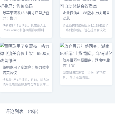
曝苹果研发18.8英寸巨型折叠
企业微信4.1.28版本上线 可自
屏：售价
动总
快科技8月7日消息，供应链人士
企业微信的最新版本4.1.28推出了
Ross Young和郭明錤都曾爆料
一系列新功能，旨在提高会议效率
过，苹果正在研发两款折叠屏设
和工作协同性。...
备，其...
放弃百万年薪回乡，湖南80后
靠“土货
董明珠用了变漂亮！格力微电
流美容仪
湖南浏阳沿溪镇，是张小轲的家
乡。 为了走出浏阳...
快科技8月4日消息，日前，格力冰
洗生活电器战略发布会在石家庄举
行，格力电器董事长兼总裁董明珠
透露，格...
评论列表 （
0
条）