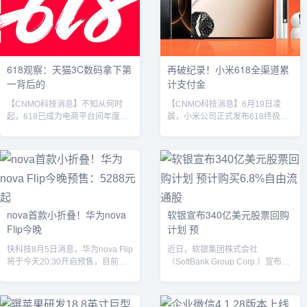
号的强度来确定位置的远近。然
发生在负电极没有完全覆盖正电
而，这种测量方式在实际应用中存
极。这种错误的构造会导致正电极
在明显弊端。以地下车库为例，由
边缘出现锂镀层，使电池不稳定并
于环境复杂，信号干扰因素众多，
促进短路。研究人员还发现，通...
信号弱...
618观察：天猫3C数码拿下第
再破纪录！小米618全渠道累
一背后的
计支付金
【CNMO科技消息】不知从何时
【CNMO科技消息】6月19日凌
起，618已成为电商平台间年度最
晨，小米公司正式发布618终极战
激烈的战场。从年中大促到品牌集
报：全渠道累计支付金额突破355
体冲刺销量的关键节点，消费者在
亿元，刷新历年大促纪录。这一成
这一时间段集中释放购买力，而平
绩不仅彰显了小米在消费电子领域
台和品牌也借此进行资源倾斜与战
的强劲竞争力，更标志着其“人车家
略布局。各种眼花缭乱的活动、跨
全生态”战略在市场端的全面落地。
平台的价格战、五花八门的补贴和
从销售数据看，小米手机品类延续
优惠政策，构筑出一个促销节日的
多平台霸榜态势。截至6月17日
nova首款小折叠！华为nova
软银宣布340亿美元股票回购
盛宴。而当618年中大促的硝烟逐
23:59:59，小米15成京东、天猫双
Flip今晚
计划 预
渐散去，战报刷屏过后，越来越多
平台4000 - 5999元价位段国产手
的行业观察者把目光投向战报背后
机销量冠军，REDMI K80系列成京
快科技8月5日消息，华为nova Flip
近日，软银集团株式会社
的数字逻辑与深层动因。根据魔镜
东...
将于今天20:30开启预售，目前，
（SoftBank Group Corp.）宣布了
洞察数...
华为正式公布新机价格，共...
一项高达5000亿日元(约合...