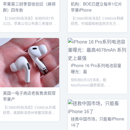
苹果第三财季营收创近（麻将
机构：BOE已建立每年1亿片
群）四年新
苹果iPhone
【CNMO科技消息】当地时间7月
【CNMO科技消息】CNMO从韩媒
31日，苹果公司公布第三季度财报
获悉，中国面板制造商京东方
（截至6月29日）。财报显示，苹
（BOE）已建成每年可生产1亿片
果第三财季总营收为940.4亿美
苹果iPhone OLED屏幕的产能体
元，同比增长10%，净利润为
系。市场调研机构UBI Research于
244.3亿美元，同比增长9%，整体
6月27日公布的数据显示，BOE通
表现远超华尔街预期，实现自2021
过专设的B11产线实现这一突破。
年12月以来最强劲的季度营收增
该机构分析称："若B11产线以90%
长。值得一提的是，苹果公司CEO
稼动率和85%良率专供iPhone
iPhone 16 Pro系列电池容量
蒂姆·库克在财报电话会议中宣布，
OLED，月产能将达800万-900万
曝光：最
自2007年首款iPhone发布以来，
片，年产能可达1亿片。"这标志着
苹果已累计出货30亿部iPhone。
BOE正快速缩小与韩...
快科技8月3日消息，据
苹果公...
MacRumors最新报道，
iPhone16Pro系列两款机型的电池
美国一电子商店老板售卖假冒
容量进一步...
苹果产
【CNMO科技消息】CNMO从外媒
获悉，美国新泽西州埃塞克斯县当
拯救中国市场，只能看iPhone
局近日逮捕了一名电子商店老板，
指控其销售超过100件假冒苹果产
16了
品，包括仿冒iPhone、AirPods