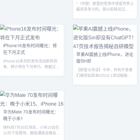
“（中国）那里的竞争环境是世界上
Max等设备。此次行动中，当局没
最具竞争力的。我以前就说过，现
收了数百件冒牌商品，这些产品模
在情况仍然如此。”...
仿了苹果的零售包装。据报道，此
次逮捕是在埃塞克斯县知识产权执
法计划下进行的。63岁的被告来自
伍德兰帕克，于6月初被捕。调查
人员将其在奥兰治市的商店与销售
仿冒苹果商品联系起...
iPhone16发布时间曝光：将
在下月正式
苹果AI震撼上线iPhone，进化
版Siri却
iPhone16系列的发布活动即将到
来，预计将在下月举行。根据过往
【新智元导读】今早，所有开发者
的发布模式，苹果通常选择在美国
们被突如其来iOS18.1测试版砸晕
劳动...
了!没想到，苹果AI这就可以上手
尝...
华为Mate 70发布时间曝光：
晚于小米1
快科技7月30日消息，小米15会在
10月下旬登场，跟高通骁龙峰会时
间接近，该机将首发搭载骁龙8