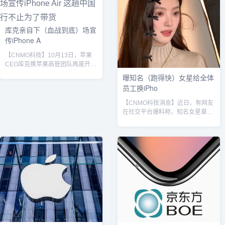
库克亲自下（血战到底）场宣
传iPhone A
【CNMO科技】10月13日，苹果
CEO库克携苹果高管团队再度开启
中国行，首站现身上海THE
曝知名（跑得快）女星给全体
MONSTERS十周年巡展，这也是
员工换iPho
库克今年第二次来到中国。其中，
苹果新任COO （首席运营官）
【CNMO科技消息】近日，有网友
Sabih Khan走访了苹果上海应用研
在社交平台爆料称，知名女星章若
究实验室，这是他上任以来首次在
楠为全体员工更换新手机，引发网
中国亮相。当晚，库克亲自现身苹
友实名羡慕。CNMO从网传图片获
果App Store的直播间，并正式宣
悉，章若楠为员工新换的手机正是
布iPhone Air将于10月17日上午9
时下火热的iPhone 17 Pro系列。
点开启预购，并于10月22日全...
章若楠实际上，引爆网络羡慕潮的
还有另一家科技媒体公司“影视飓
风”（MediaStorm）。据媒体报
道，其创始人潘天鸿（Tim）在
2025年9月10日苹果iPhone 17系
列发布后，立即宣布为所有在职员
工...