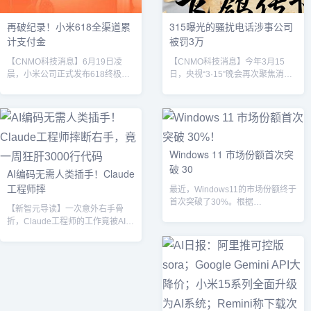
洞察数...
再破纪录！小米618全渠道累
315曝光的骚扰电话涉事公司
计支付金
被罚3万
【CNMO科技消息】6月19日凌
【CNMO科技消息】今年3月15
晨，小米公司正式发布618终极战
日，央视“3·15”晚会再次聚焦消费
报：全渠道累计支付金额突破355
领域乱象，曝光了上海飞鸽传书
亿元，刷新历年大促纪录。这一成
（上海）信息科技有限公司（以下
绩不仅彰显了小米在消费电子领域
简称“飞鸽传书”）通过发送骚扰短
的强劲竞争力，更标志着其“人车家
信牟利的行为。根据上海市通信管
全生态”战略在市场端的全面落地。
理局通报，该公司因违反《电信业
从销售数据看，小米手机品类延续
务许可经营管理办法》相关规定，
​Windows 11 市场份额首次突
多平台霸榜态势。截至6月17日
被处以3万元罚款。据此前的报
破 30
AI编码无需人类插手！Claude
23:59:59，小米15成京东、天猫双
道，飞鸽传书通过其平台向客户提
工程师摔
平台4000 - 5999元价位段国产手
供“骚扰短信”服务，报价3万元可发
最近，Windows11的市场份额终于
机销量冠军，REDMI K80系列成京
送6666666条短信，合同中明确标
首次突破了30%。根据
【新智元导读】一次意外右手骨
东...
注了“骚扰短信”的服务条...
Statcounter 的最新数据报告...
折，Claude工程师的工作竟被AI挽
救了。近两个月的时间，他们一起
结对...