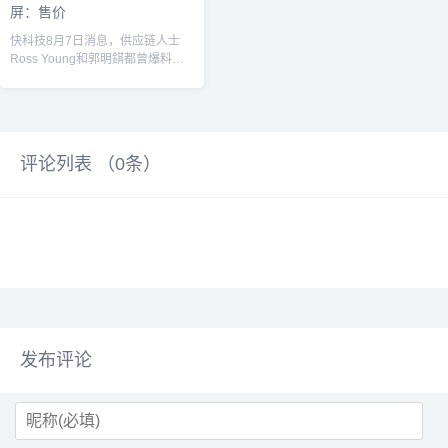
屏：售价
快科技8月7日消息，供应链人士
Ross Young和郭明錤都曾爆料
过，苹果正在研发两款折叠屏设
备，其...
评论列表 （
0
条）
发布评论