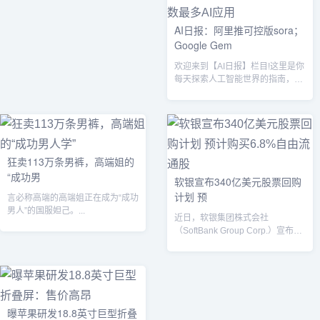
AI日报：阿里推可控版sora；
Google Gem
欢迎来到【AI日报】栏目!这里是你
每天探索人工智能世界的指南，每
天我们为你呈现AI领域的热点内
容，聚...
狂卖113万条男裤，高端姐的
“成功男
软银宣布340亿美元股票回购
计划 预
言必称高端的高端姐正在成为“成功
男人”的国服妲己。...
近日，软银集团株式会社
（SoftBank Group Corp.）宣布了
一项高达5000亿日元(约合...
曝苹果研发18.8英寸巨型折叠