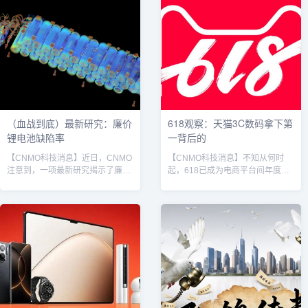
（血战到底）最新研究：廉价
618观察：天猫3C数码拿下第
锂电池缺陷率
一背后的
【CNMO科技消息】近日，CNMO
【CNMO科技消息】不知从何时
注意到，一项最新研究揭示了廉价
起，618已成为电商平台间年度最
的锂离子电池存在令人担忧的质量
激烈的战场。从年中大促到品牌集
缺陷——每13个电池中，就有1个
体冲刺销量的关键节点，消费者在
电池存在严重制造缺陷。研究人员
这一时间段集中释放购买力，而平
通过X光对1000个18650锂电池进
台和品牌也借此进行资源倾斜与战
行了深入分析，发现近8%的廉价
略布局。各种眼花缭乱的活动、跨
或假冒电池存在严重制造缺陷，可
平台的价格战、五花八门的补贴和
能引发火灾。研究发现，关键缺陷
优惠政策，构筑出一个促销节日的
发生在负电极没有完全覆盖正电
盛宴。而当618年中大促的硝烟逐
极。这种错误的构造会导致正电极
渐散去，战报刷屏过后，越来越多
边缘出现锂镀层，使电池不稳定并
的行业观察者把目光投向战报背后
促进短路。研究人员还发现，通...
的数字逻辑与深层动因。根据魔镜