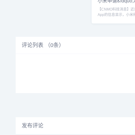
小米申请&ldquo;
QQ【531006289】
O2&rdquo;等
...
【CNMO科技消息】
App的信息显示，小米
限公司申请注册了“XRIN
“XRING T1”“XRING O”
等多个商标，且国际分
仪器，目前这些商标状
实质审查。小米玄戒O
评论列表 （
0
条）
的芯片研发之路，玄戒
受瞩目。作为小米自主
首款手机旗舰SoC芯片
承载着小米在芯片领域
决心。自今年5月小米
O1...
发布评论