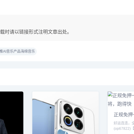
载时请以链接形式注明文章出处。
推AI音乐产品海绵音乐
正规免押
将，跑得
好运连连，全网
(op67822