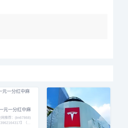
一元一分红中麻
快
推荐：(tm67868)
)【3962164317】（一