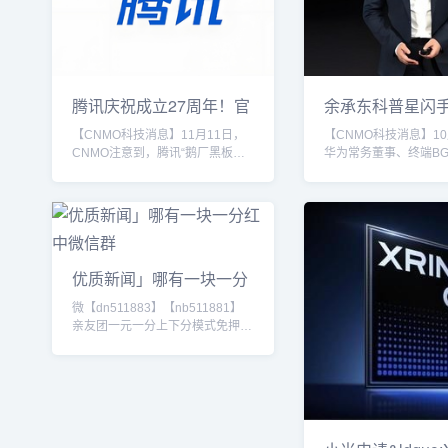
腾讯庆祝成立27周年！官
余承东科普星闪
方发布首间办
匙：定位精度
【CNMO科技消息】11月11日，
【CNMO科技消息】10
CNMO注意到，腾讯“鹅厂黑板报”
华为常务董事、终端B
发文称，今天是腾讯27岁生日，来
承东发布了一条科普视
自腾讯集团行政部的花菲菲，司龄
比了蓝牙、UWB（超
25年，工号000038，带领员工参
星闪三种手机车钥匙技
观了位于深圳市福田区华强北的赛
余承东在视频中，余承
格科技园二栋东B402腾讯起点。
了当前广泛商用的蓝牙
这里是腾讯第一间办公室，位于四
指出，蓝牙车钥匙的信
优质新闻」哪有一块一分
楼，QQ的第一个版本于1999年2
离成正比，其定位原理
红中微信群
月在这里诞生。官方信息显示，腾
信号的强度来确定位置
微【dn511883】【nb511881】
讯的创始团队由马化腾、张志东、
而，这种测量方式在实
亲友团一元一分上下分模式免押！
陈一丹、许晨晔和曾李青组成。
在明显弊端。以地下车
24小时全天不缺人！真实玩家稳定
1998年11月，腾...
于环境复杂，信号干扰
靠谱，红中赖子不带风，跑得快
信号弱...
等。玩法多种玩法的群任君挑选加
我微信进群。我不能保证你能百分
百赢钱，但我能保证钱能百分之百
到位,加不上微信就加