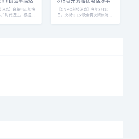
2nm良品率高达
315曝光的骚扰电话涉事
主导
公司被罚3万
技消息】台积电正加快
【CNMO科技消息】今年3月15
芯片时代迈进。根据
日，央视“3·15”晚会再次聚焦消费
》最新报道，这家全球
领域乱象，曝光了上海飞鸽传书
2nm制程良率已突破
（上海）信息科技有限公司（以下
已达到稳定量产门槛，
简称“飞鸽传书”）通过发送骚扰短
争对手三星的40%良
信牟利的行为。根据上海市通信管
示其在先进制程上的主
理局通报，该公司因违反《电信业
持续。近年来，台积电
务许可经营管理办法》相关规定，
到3nm制程的技术领先
被处以3万元罚款。据此前的报
全球晶圆代工龙头地
道，飞鸽传书通过其平台向客户提
制程竞赛中，尽管三星
供“骚扰短信”服务，报价3万元可
续投入资源试图追赶，
发送6666666条短信，合同中明确
借雄厚的研发投入与
标注了“骚扰短信”的服务条...