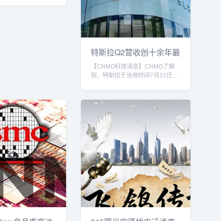
癞子爆炸码麻将群）随
来，诚信第一，带押包
退。可以免押验群。随
就可以玩，蹲厕所的时
麻将，吃饭的时候你可
坐车的时候你可以打麻
特斯拉Q2营收创十余年最
上你可以打麻将，随时
大跌幅 马
怎么玩怎么玩，群内小
【CNMO科技消息】CNMO了解
还能交朋友，何乐而不
到，特斯拉于当地时间7月23日发
我吧，我一直都在，全
布了2025年Q2财报。数据显示，
，加不上微信就加如果
特斯拉2025年Q2营收为224.96亿
 特色：广东
美元，同比减少12%，市场预期
红中癞子可百变百搭）
226.38亿美元；毛利率为17.2%；
必管牌可连 可对 可
净利润为11.72亿美元。据媒体分
析，特斯拉遭遇了自成立以来营收
的最大下滑，特别是在重要市场如
德国、美国和中国。对此，特斯拉
CEO马斯克警告称，特斯拉正处于
一个“不寻常的转型期”，恐怕会面
临“...