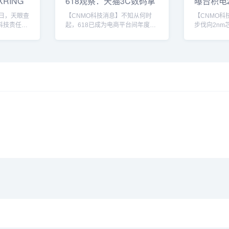
XRING
618观察：天猫3C数码拿
曝台积电
下第一背后的
60% 将
近日，天眼查
【CNMO科技消息】不知从何时
【CNMO科
科技责任有
起，618已成为电商平台间年度最
步伐向2nm
G O2”
激烈的战场。从年中大促到品牌集
《经济日报
“XRING T”
体冲刺销量的关键节点，消费者在
半导体巨头的
类均为科学
这一时间段集中释放购买力，而平
60%，不仅
态均为等待
台和品牌也借此进行资源倾斜与战
更显著领先竞
1回顾小米
略布局。各种眼花缭乱的活动、跨
率水平，显
芯片早已备
平台的价格战、五花八门的补贴和
导地位仍将
研发设计的
优惠政策，构筑出一个促销节日的
凭借从5nm
，玄戒O1
盛宴。而当618年中大促的硝烟逐
优势，稳坐
深耕细作的
渐散去，战报刷屏过后，越来越多
位。在先进
发布玄戒
的行业观察者把目光投向战报背后
与英特尔持
的数字逻辑与深层动因。根据魔镜
但台积电凭
洞察数...
稳...