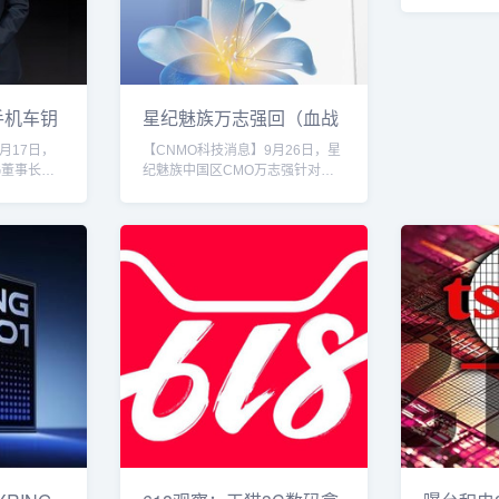
元一分红中
时可以玩起
赔，随时可
时拿起手机
候你可以打
以打麻将，
手机车钥
星纪魅族万志强回（血战
将，躺在床
到底）应营销短
随地，你想
月17日，
【CNMO科技消息】9月26日，星
改改也多，
G董事长余
纪魅族中国区CMO万志强针对网
为，快来找
频，详细对
友提出的营销短板问题作出公开回
网最低房费
宽带）以及
应。他表示以现在魅族在营销上投
添加频繁就换一个加
术的差异。
入的人力和财力，同口径约为友商
红中麻将（
东首先介绍
的1/10（资源主要聚焦于产品），
15张跑得快
车钥匙。他
若按全口径全年计算，可能低至
三...
号强度与距
1/100。他还估计国内其他团队连
是通过接收
1/2水平都做不到。在感谢网友提
的远近。然
出宝贵建议的同时，万志强承诺，
际应用中存
魅族在营销方面还是会“赤手空拳
库为例，由
平地抠饼”，努力改进。魅族22据
因素众多，
CNMO了解，该网友对比了...