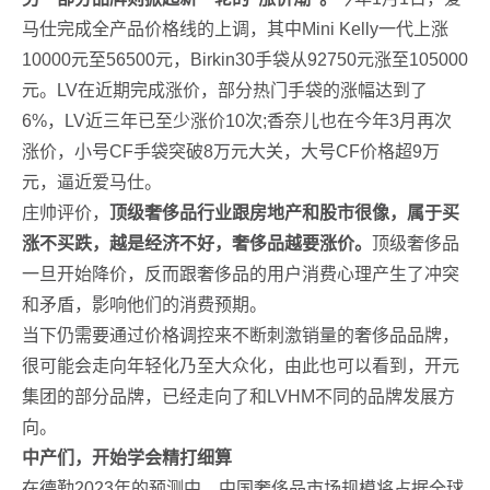
马仕完成全产品价格线的上调，其中Mini Kelly一代上涨
10000元至56500元，Birkin30手袋从92750元涨至105000
元。LV在近期完成涨价，部分热门手袋的涨幅达到了
6%，LV近三年已至少涨价10次;香奈儿也在今年3月再次
涨价，小号CF手袋突破8万元大关，大号CF价格超9万
元，逼近爱马仕。
庄帅评价，
顶级奢侈品行业跟房地产和股市很像，属于买
涨不买跌，越是经济不好，奢侈品越要涨价。
顶级奢侈品
一旦开始降价，反而跟奢侈品的用户消费心理产生了冲突
和矛盾，影响他们的消费预期。
当下仍需要通过价格调控来不断刺激销量的奢侈品品牌，
很可能会走向年轻化乃至大众化，由此也可以看到，开元
集团的部分品牌，已经走向了和LVHM不同的品牌发展方
向。
中产们，开始学会精打细算
在德勤2023年的预测中，中国奢侈品市场规模将占据全球