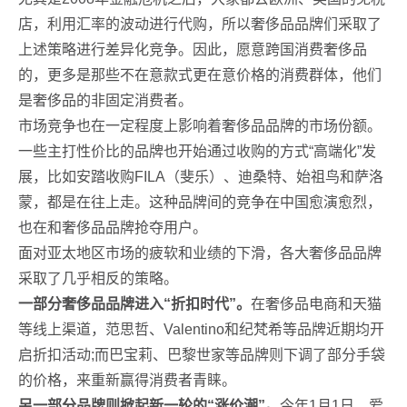
店，利用汇率的波动进行代购，所以奢侈品品牌们采取了
上述策略进行差异化竞争。因此，愿意跨国消费奢侈品
的，更多是那些不在意款式更在意价格的消费群体，他们
是奢侈品的非固定消费者。
市场竞争也在一定程度上影响着奢侈品品牌的市场份额。
一些主打性价比的品牌也开始通过收购的方式“高端化”发
展，比如安踏收购FILA（斐乐）、迪桑特、始祖鸟和萨洛
蒙，都是在往上走。这种品牌间的竞争在中国愈演愈烈，
也在和奢侈品品牌抢夺用户。
面对亚太地区市场的疲软和业绩的下滑，各大奢侈品品牌
采取了几乎相反的策略。
一部分奢侈品品牌进入“折扣时代”。
在奢侈品电商和天猫
等线上渠道，范思哲、Valentino和纪梵希等品牌近期均开
启折扣活动;而巴宝莉、巴黎世家等品牌则下调了部分手袋
的价格，来重新赢得消费者青睐。
另一部分品牌则掀起新一轮的“涨价潮”。
今年1月1日，爱