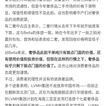
市场的流通性，但是今年奢侈品二手市场的价格下滑明
显，保值性和增值性不及此前。这也影响着中产们对奢侈
品的消费欲望。
有二奢中古店主表示，二奢行情从去年下半年就开始逐渐
下跌，这与Bella的体感一致。她在今年出手了一批之前闲
置的包包、首饰和钻表卖给二奢，发现回收价格明显低于
前几年。
对Bella来说，
奢侈品此前不单纯只有装点门面的价值，还
有使用价值和投资价值，但现在这样的行情之下，奢侈品
似乎只剩下装点门面的价值了。
这也让她对消费奢侈品的
态度更加谨慎。
不过，消费者的理性并没有劝退高奢品牌。
多个迹象表明，LVMH集团不会放弃中国市场——目前正
在翻新其北京门店，还在为海南旗舰店进行华丽装修。此
外LVMH集团计划在海南三亚亚龙湾打造首个七星奢侈品
零售和休闲娱乐胜地——DFS迪斐世亚龙湾项目。LVMH