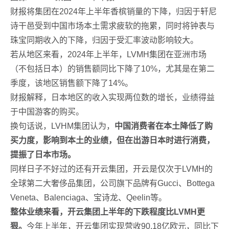
财报将集团在2024年上半年香槟销量的下降，归因于轩尼
诗干邑受到中国市场本土需求疲软的拖累，同时将钟表与
珠宝同期收入的下降，归因于受汇率波动影响较大。
若从地区来看，2024年上半年，LVMH集团在亚洲市场
（不包括日本）的销售额同比下降了10%，尤其是在第二
季度，该地区销售额下降了14%。
财报解释，日本地区的收入实现两位数的增长，业绩得益
于中国游客的购买。
换句话说，LVHM集团认为，
中国消费者在本土降低了购
买力度，影响到本土的业绩，但在出游日本时进行消费，
提振了日本市场。
同样日子不好过的还有开云集团，开云是仅次于LVMH的
全球第二大奢侈品集团，公司旗下品牌有Gucci、Bottega
Veneta、Balenciaga、宝诗龙、Qeelin等。
整体业绩来看，开云集团上半年的下跌程度比LVMH更
狠。
今年上半年，开云集团实现营收90.18亿欧元，同比下