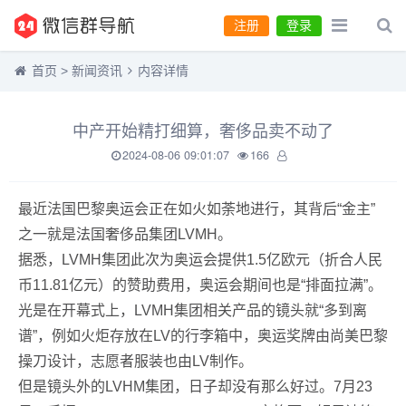
注册
登录
首页
>
新闻资讯
内容详情
中产开始精打细算，奢侈品卖不动了
2024-08-06 09:01:07
166
最近法国巴黎奥运会正在如火如荼地进行，其背后“金主”
之一就是法国奢侈品集团LVMH。
据悉，LVMH集团此次为奥运会提供1.5亿欧元（折合人民
币11.81亿元）的赞助费用，奥运会期间也是“排面拉满”。
光是在开幕式上，LVMH集团相关产品的镜头就“多到离
谱”，例如火炬存放在LV的行李箱中，奥运奖牌由尚美巴黎
操刀设计，志愿者服装也由LV制作。
但是镜头外的LVHM集团，日子却没有那么好过。7月23