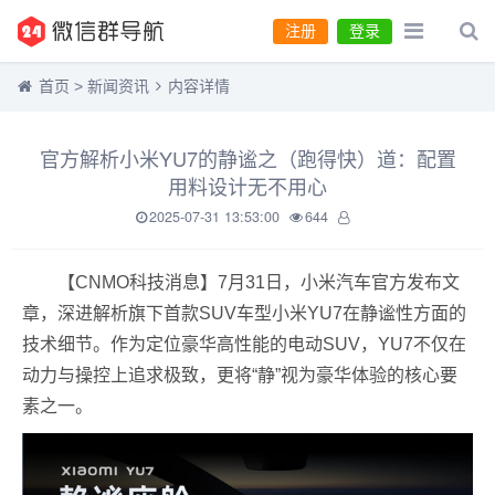
注册
登录
首页
>
新闻资讯
内容详情
官方解析小米YU7的静谧之（跑得快）道：配置
用料设计无不用心
2025-07-31 13:53:00
644
【CNMO科技消息】7月31日，小米汽车官方发布文
章，深进解析旗下首款SUV车型小米YU7在静谧性方面的
技术细节。作为定位豪华高性能的电动SUV，YU7不仅在
动力与操控上追求极致，更将“静”视为豪华体验的核心要
素之一。