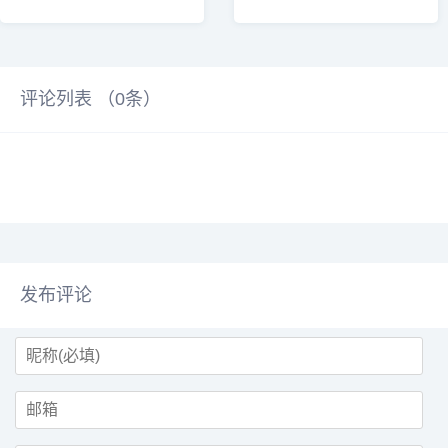
型SUV理想i6的内饰设计理念，明
数据整理的2025年8月中大型轿车
确提出以“Home感”作为产品核心
销量榜单显示，该细分市场格局持
价值，意图在五座SUV市场开辟
续重塑，新能源车型强势主导，传
“第三种选择”。当前，Model Y与
统燃油车面临严峻挑战。数据显
YU7凭借操控感与时尚感占据主
示，小米SU7以19848辆的销量成
评论列表 （
0
条）
流，理想汽车认为，市场仍需一款
绩再次蝉联榜首，与第二名拉开近
强调舒适、私密与情感联结的车
7000辆的差距，市场统治力断层式
型，满足用户对移动生活空间的深
领先。不过，当前小米SU7仍然面
层需求。理想汽车CEO李想表示，
临着产能不足的问题。紧随其后的
7月29日公司已宣布品牌进入第三
是传统豪华品牌代表奥迪A6L，8
发展阶段，核心理念...
月零售销量为1294...
发布评论