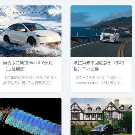
8日）。数据显示，小米汽车在假
定位中大型纯电猎装轿跑，基于全
期内累计行驶里程超过2.61亿公
新900V高压平台打造，在动力性
里，单车最长行驶里程达8,680.9
能、智能驾驶、底盘操控及座舱体
公里，车主足迹遍布全国368个城
验方面实现全方位升级。此次焕新
市，最北抵达大兴安岭地区，最南
核心之一是全系标配900V全栈高
到达三亚市，最西延伸至喀什地
压平台，显著提升车辆性能与充电
区，最东覆盖至佳木斯市。此次假
效率。同时，焕新版极氪001双电
期出行的高活跃度，得益于节前推
机系统综合功率高达680kW，最大
送的秋季大版本更新，为智能座舱
马力达925匹。四驱版车型零百加
带来了多项新功能，显著...
速最快仅需2.83秒，...
廉价版特斯拉Model Y外观
法拉第未来回应总部（麻将
（血战到底）
群）子办公楼
【CNMO科技消息】特斯拉即将于
【CNMO科技消息】9月30日，
美国时间10月7日举行新品发布
Faraday Future（法拉第未来，简
会。外界推测，特斯拉可能将推出
称FF）发布官方说明，确认其位于
定位入门级的“Model Y 标准款”
美国的总部一栋子办公楼于美西时
（Model Y Standard / 内部代号
间9月28日凌晨发生火灾。公司表
E41）。尽管官方尚未公布全部细
示，事故未造成人员伤亡，目前总
节，但实车无伪装照片、官网源代
部运营正常，已联合相关部门展开
码及配置信息已曝光，引发市场高
起火原因调查。据FF通报，起火点
度关注。据披露，新车将定名为
为楼内停放的一台FF 91展车。火
“Model Y 标准款”，是特斯拉目前
灾导致该办公楼墙面出现轻微损
售价最低的SUV车型，目标市场为
伤，但玻璃结构保持完整，未发生