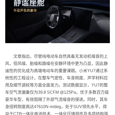
文章指出，尽管纯电动车自然具备无发动机噪音的上
风，但风噪、胎噪和路噪在安静环境中更为凸显，因此静
谧性的优化成为高端电动车的重要课题。小米YU7通过系
统性的工程设计，在整车气密性、车身刚度、声学材料应
用及细节调校等方面全面发力。测试数据显示，YU7的整
车空气泄漏量仅为39.8 SCFM @125Pa，优于多数百万级
豪华车型，有效阻隔了外部气流噪音的侵进。同时，其车
身扭转刚度高
达47610N·m/deg，处于SUV领先水平，得
益于CTB一体化电池技术、一体化压铸部件及多项结构强