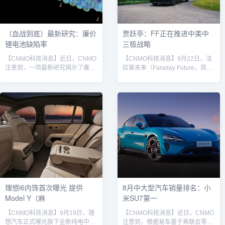
20万至30万元人民币区间。北...
破裂或坍塌。车辆方面，整车结构
维持完整，轮胎、...
（血战到底）最新研究：廉价
贾跃亭：FF正在推进中美中
锂电池缺陷率
三极战略
【CNMO科技消息】近日，CNMO
【CNMO科技消息】9月22日，法
注意到，一项最新研究揭示了廉价
拉第未来（Faraday Future，简称
的锂离子电池存在令人担忧的质量
FF）创始人、合伙人、首席产品及
缺陷——每13个电池中，就有1个
用户生态官贾跃亭发文宣布，法拉
电池存在严重制造缺陷。研究人员
第未来中美中三极战略正在稳步推
通过X光对1000个18650锂电池进
进中。法拉第未来新车9月19日，
行了深入分析，发现近8%的廉价
法拉第未来在阿联酋迪拜成功举办
或假冒电池存在严重制造缺陷，可
首届“919未来主义者与股民共创
能引发火灾。研究发现，关键缺陷
日”活动。这场以科技与创新为主题
发生在负电极没有完全覆盖正电
的盛会，标志着FF加速布局中东市
极。这种错误的构造会导致正电极
场的重要一步。活动现场，FF旗下
边缘出现锂镀层，使电池不稳定并
全新车型FX Super One首次亮相...
促进短路。研究人员还发现，通...
理想i6内饰首次曝光 提供
8月中大型汽车销量排名：小
Model Y（麻
米SU7第一
【CNMO科技消息】9月19日，理
【CNMO科技消息】近日，CNMO
想汽车正式曝光旗下全新纯电中大
注意到，根据易车基于乘联会零售