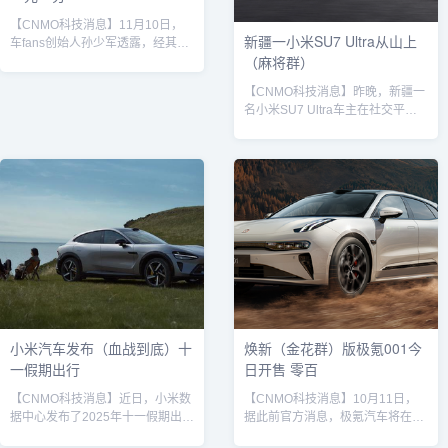
【CNMO科技消息】11月10日，
新疆一小米SU7 Ultra从山上
车fans创始人孙少军透露，经其团
（麻将群）
队确认，蔚来集团在11月3日至11
月9日这一周内新增订单量约为1万
【CNMO科技消息】昨晚，新疆一
份。这一数据在当前中国造车新势
名小米SU7 Ultra车主在社交平台
力中处于上游水准，与小鹏、鸿蒙
分享了一段惊险经历：其驾驶的车
智行、零跑汽车相差不大。CNMO
辆从十余米高的山坡上翻滚而下，
了解到，截至2025年11月，蔚来
车身严重损毁，但车主本人毫发无
集团旗下三大品牌——蔚来、乐道
伤。车主在发布的视频评论区中向
与萤火虫——均已形成清晰的产品
小米以及雷军表示了感谢。小米
矩阵和市场定位，覆盖从高端大型
SU7 Ultra据车主发布的现场视频
车到入门级纯电小车的多个细分领
显示，事故发生后车辆经历了多次
域。在蔚来主品牌方面...
翻滚，车头、车尾及车顶均已严重
变形，前轮脱落，安全气囊全部弹
出。然而令人惊叹的是，车辆A
柱、B柱依然保持完整结构，...
小米汽车发布（血战到底）十
焕新（金花群）版极氪001今
一假期出行
日开售 零百
【CNMO科技消息】近日，小米数
【CNMO科技消息】10月11日，
据中心发布了2025年十一假期出行
据此前官方消息，极氪汽车将在今
报告（统计时间为10月1日至10月
天正式开售焕新版极氪001。该车