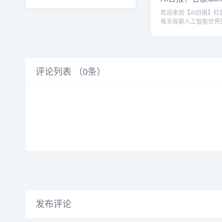
果AI——Apple Inte...
Flash可免费
欢迎来到【AI日报】栏
每天探索人工智能世界
天我们为你呈现AI领域
容，聚...
评论列表 （
0
条）
发布评论