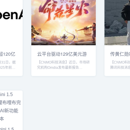
超120亿
云平台驱动129亿美元游
传黄仁勋密
戏技术生态
始人闫俊
月31日，据
【CNMO科技消息】近日，市场研
【CNMO科
025年前七
究机构Omdia发布最新报告
腾讯科技消
增长，年化
《Omdia Market Radar：2025年
英伟达创始
2024年的
游戏云平台》，指出云平台已成为
新兴AI企业M
。这一成绩使
一个价值达129亿美元的技术生态
杰进行了近
25年127
系统的核心驱动力，支撑着游戏行
这次会面地
。目前，
业的多个关键领域，包括游戏服务
店。Mini
升至约10亿
器、后端工具、数据分析和实时运
闫俊杰于20
美元翻了一
营（LiveOps）等。这份报告发布
通用人工智能
动力来自企
于Omdia的游戏技术情报服务，分
构的研究与
PT等聊天机
析了当前游戏行业云平台市场的竞
大模型领域
。用户规
争格局与发展趋势。报告显示，
MiniMa
AWS、谷...
是在6月举办的
i 1.5