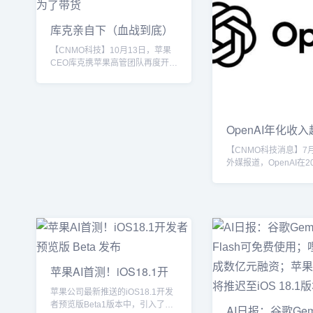
库克亲自下（血战到底）
场宣传iPhone A
【CNMO科技】10月13日，苹果
CEO库克携苹果高管团队再度开启
中国行，首站现身上海THE
MONSTERS十周年巡展，这也是
库克今年第二次来到中国。其中，
苹果新任COO （首席运营官）
Sabih Khan走访了苹果上海应用
OpenAI年化收入
研究实验室，这是他上任以来首次
美（金花群）元
【CNMO科技消息】7
在中国亮相。当晚，库克亲自现身
外媒报道，OpenAI在2
苹果App Store的直播间，并正式
个月实现了收入的显著
宣布iPhone Air将于10月17日上午
收入达到120亿美元，较
9点开启预购，并于10月22日全...
约40亿美元大幅提升
得OpenAI有望超越其20
亿美元的全年收入预期
OpenAI的月收入已攀
美元，相比年初的5亿
番。收入增长的主要驱
苹果AI首测！iOS18.1开
业和个人用户对ChatG
发者预览版 Be
器人服务的订阅量激增
苹果公司最新推送的iOS18.1开发
模...
者预览版Beta1版本中，引入了苹
AI日报：谷歌Gemin