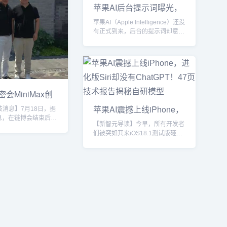
苹果AI后台提示词曝光，
工程师：别幻觉
苹果AI（Apple Intelligence）还没
有正式到来，后台的提示词却意外
曝光了。...
会MiniMax创
（跑
苹果AI震撼上线iPhone，
技消息】7月18日，据
进化版Siri却
息，在链博会结束后，
【新智元导读】今早，所有开发者
人兼CEO黄仁勋与中国
们被突如其来iOS18.1测试版砸晕
iniMax的创始人闫俊
了!没想到，苹果AI这就可以上手
两个小时的深度交流。
尝...
点位于前门文华东方酒
Max由前商汤科技副总裁
21年底创立，专注于
（AGI）和多模态架
发展。近期，随着国内
活动的再度升温，
x也成为了焦点之一。特别
...