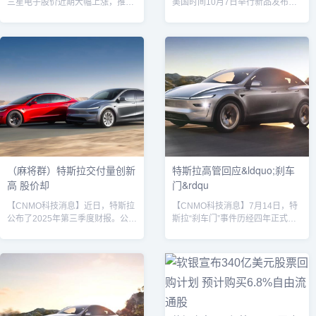
三星电子股价近期大幅上涨，推动
美国时间10月7日举行新品发布
其会长李在镕的股票资产价值首次
会。外界推测，特斯拉可能将推出
突破20万亿韩元大关，达到
定位入门级的“Model Y 标准款”
20.7178万亿韩元（以收盘价计
（Model Y Standard / 内部代号
算），约合人民币1000亿元。这一
E41）。尽管官方尚未公布全部细
数据由企业分析专业机构韩国CXO
节，但实车无伪装照片、官网源代
研究所于近日公布。李在镕据报
码及配置信息已曝光，引发市场高
道，李在镕持有七家三星关联公司
度关注。据披露，新车将定名为
的股票，包括三星电子、三星物
“Model Y 标准款”，是特斯拉目前
产、三星生命、三星SDS、三星
售价最低的SUV车型，目标市场为
E&A、三星火灾海上保险以及三星
20万至30万元人民币区间。北...
电子优先股。其股票资产价值从今
年1...
（麻将群）特斯拉交付量创新
特斯拉高管回应&ldquo;刹车
高 股价却
门&rdqu
【CNMO科技消息】近日，特斯拉
【CNMO科技消息】7月14日，特
公布了2025年第三季度财报。公布
斯拉“刹车门”事件历经四年正式结
的数据显示，特斯拉第三季度全球
束。对此，特斯拉公司副总裁陶琳
交付量超过49.7万辆，同比增长
发表回应：感谢百万特斯拉车主的
7.4%，创下历史新高。然而，这份
支持。特斯拉汽车该事件始于2021
业绩报告发布后，特斯拉股价当日
年4月上海车展的“车顶维权”。根据
收盘却大跌5.11%，报收每股436
司法评估机构的专业报告，该事件
美元，总市值缩水至1.45万亿美
直接导致特斯拉蒙受超过1.7亿元
元。特斯拉Model 3和Model Y据
人民币的订单损失以及高达数千万