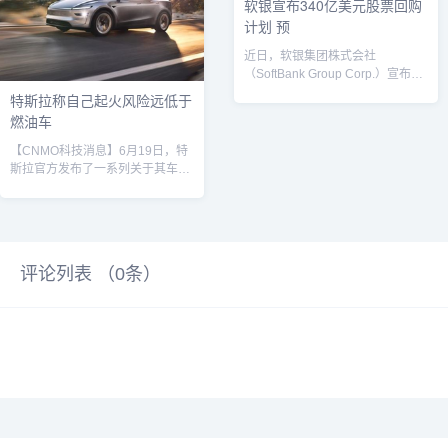
软银宣布340亿美元股票回购
CNMO了解，特斯拉Model 3和
元的商誉损害。尽管事件后仍有少
计划 预
Model Y依然是销售主力，第三季
数车主声称遭遇“刹车失灵”，但后
度交付481166辆，占总...
续经权威司法鉴定机构出具的鉴定
近日，软银集团株式会社
结果均明确显示，相关事...
（SoftBank Group Corp.）宣布了
一项高达5000亿日元(约合...
特斯拉称自己起火风险远低于
燃油车
【CNMO科技消息】6月19日，特
斯拉官方发布了一系列关于其车辆
安全性的宣传信息，强调了特斯拉
在保障乘客安全方面所做出的努力
和技术优势。特斯拉指出，其自主
研发的电池管理系统（BMS）能够
实时监控电池温度，确保电池健康
评论列表 （
0
条）
状态，同时通过超强防护结构设计
降低了电芯被挤压的风险，进一步
提升了车辆的安全性能。官方表
示，特斯拉的起火风险远低于燃油
车。据特斯拉安全报告披露的纵向
数据，2012至2022年间其车辆
平...