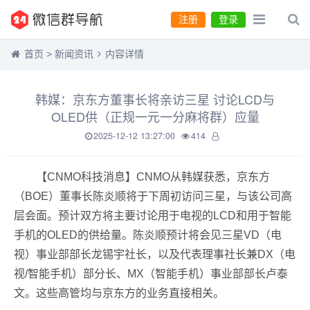
注册
登录
首页
>
新闻资讯
内容详情
韩媒：京东方董事长将亲访三星 讨论LCD与
OLED供（正规一元一分麻将群）应量
2025-12-12 13:27:00
414
【CNMO科技消息】CNMO从韩媒获悉，京东方
（BOE）董事长陈炎顺将于下周初访问三星，与该公司高
层会面。预计双方将主要讨论用于电视的LCD和用于智能
手机的OLED的供给量。
陈炎顺预计将会见
三星
VD（电
视）事业部部长龙锡宇社长，以及代表理事社长兼DX（电
视/智能手机）部分长、MX（智能手机）事业部部长卢泰
文。这些高管均与京东方的业务直接相关。