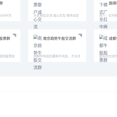
群
跑得
APP方
大家相互交流 诚心交友 保持淡定
简介：红中麻
mimi15
的心态
式：认准微—m
股票群
南京趋势牛股交流群
成都
提供股票技
本群所有成员要和平共处，不允许
朋友的交流
，欢迎
有辱骂、讽刺群友的言辞
的股票更新