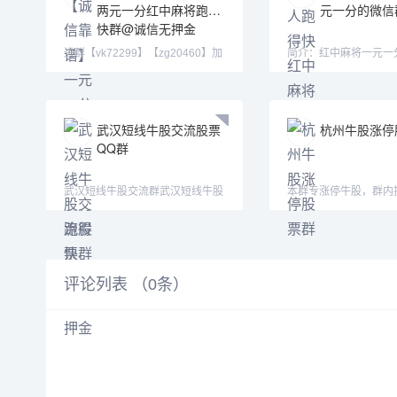
两元一分红中麻将跑得
元一分的微信
快群@诚信无押金
进群【vk72299】【zg20460】加
简介：红中麻将一元一分
不上微信就加QQ(3601530
式：认准微—mj33656—
武汉短线牛股交流股票
杭州牛股涨停
QQ群
武汉短线牛股交流群武汉短线牛股
本群专涨停牛股，群内
交流群武汉短线牛股交
术指导，股票解套指导
评论列表 （
0
条）