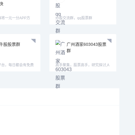
快
将一元一分APP方
炒股交流群，qq股票群
j33656—mimi15
牛股股票群
广州酒家603043股票
群
平台，每日都会有免费
高手聚集，股票高手，研究探讨,A
，也欢迎大家积
股要 买题材股，港股要买便