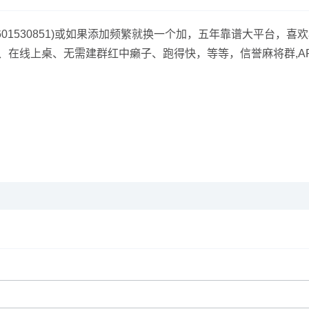
QQ(3601530851)或如果添加频繁就换一个加，五年靠谱大平
在线上桌、无需建群红中癞子、跑得快，等等，信誉麻将群,APP