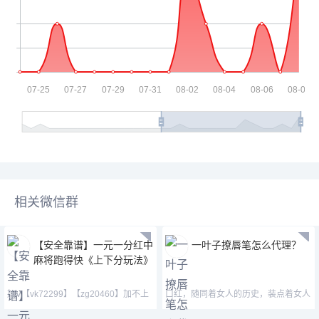
相关微信群
【安全靠谱】一元一分红中
一叶子撩唇笔怎么代理？
麻将跑得快《上下分玩法》
加V【vk72299】【zg20460】加不上
口红，随同着女人的历史，装点着女人
微信就加QQ(36015308
的生活，丰厚着女人的文