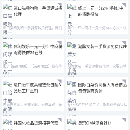
进口猫粮狗粮一手货源诚招
线上一元一分24小时红中
代理
麻将跑得快
出口猫粮狗粮一手货源诚招代理，我们
简介：红中麻将一元一分APP方式：认
这里都是原装出口的
准微—mj33656—mimi15
休闲娱乐一元一分红中麻将
潮牌女装一手货源免费代理
跑得快群24在线
加V【tm67868】 【op67822】我在等
潮牌女装一手货源收费代理，次要运营
一个人，想要打牌的人
Converse，KAWS，TNF，KEN
进口胎牛皮高端链条包超A
国际白菜价高档大牌著偧品
品质工厂直销
包包微商货源
你无需货源，无需全职，无需本钱，玩
专业代购曾经10年了，货源都是直接从
玩手机的功夫就能高效的
厂家购置，熟之哪个的
韩国化妆品货源招募代理
奥玛OMA健身器材