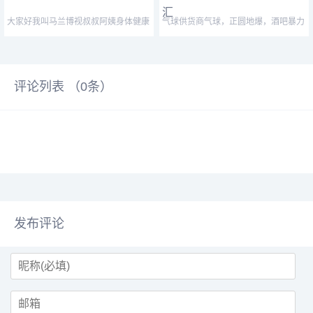
大家好我叫马兰博视叔叔阿姨身体健康
气球供货商气球，正圆地爆，酒吧暴力
万事如意心想事
气球，厂家直销，大量现
评论列表 （
0
条）
发布评论