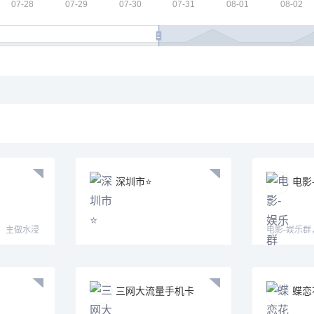
深圳市⭐️
电影
，主做水浸
电影-娱乐
电影
三网大流量手机卡
蝶恋