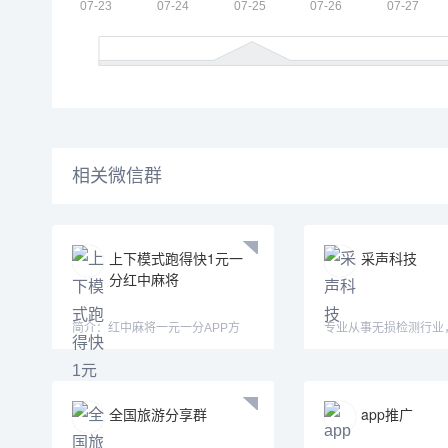
相关微信群
上下模式跑得快1元一
采声科技
分红中麻将
简介：红中麻将一元一分APP方
专业从事无损检测行业
式：认准微—mj33656—mimi15
超声、声发射等仪器设
全国旅游分享群
app推广