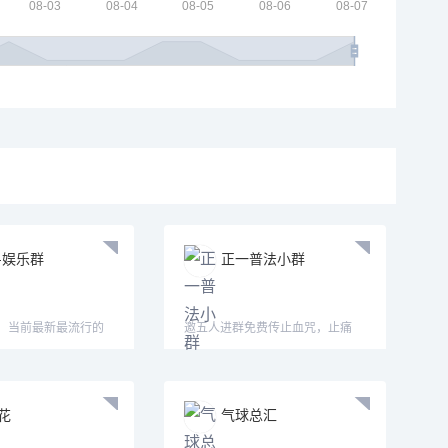
-娱乐群
正一普法小群
群，当前最新最流行的
邀五人进群免费传止血咒，止痛
法！
花
气球总汇