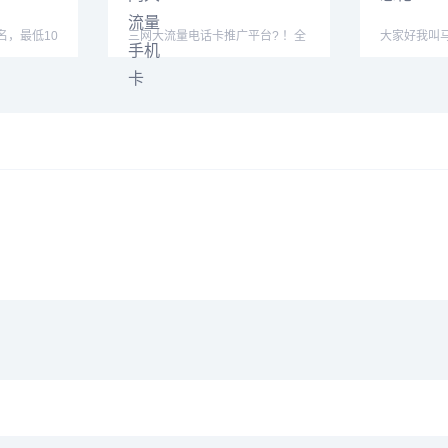
名，最低10
三网大流量电话卡推广平台? ！全
大家好我叫
对接团队
渠道招商， 价格175/张
健康万事如