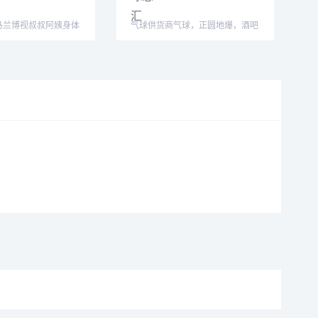
马兰博视叔叔阿姨身体
气球供货商气球，正圆地爆，酒吧
意心想事
暴力气球，厂家直销，大量现