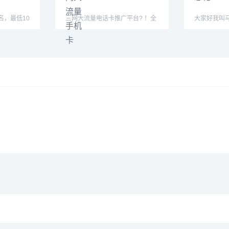
名，最低10
三网大流量电话卡推广平台? ！全
大家好我叫
对接团队
渠道招商， 价格175/张
健康万事如