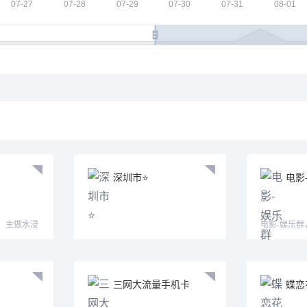
深圳市⭐️
电影
，主做水浸
电影-娱乐
电影
三网大流量手机卡
蝶恋