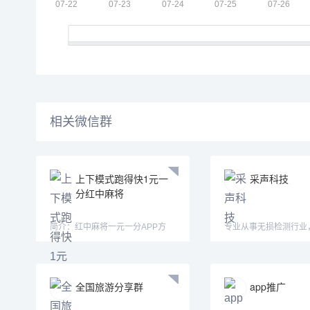
相关微信群
上下模式跑得快1元一
采声科技
分红中麻将
简介：红中麻将一元一分APP方
专业从事无损检测行业
式：认准微—mj33656—mimi15
超声、声发射等仪器设
全国旅游分享群
app推广