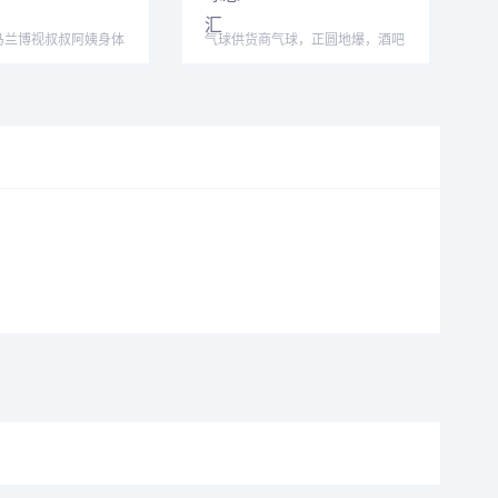
马兰博视叔叔阿姨身体
气球供货商气球，正圆地爆，酒吧
意心想事
暴力气球，厂家直销，大量现