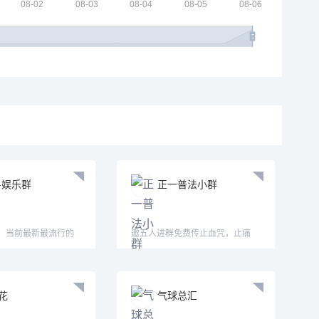
-娱乐群
正一普法小群
群，当前最新最流行的
邀五人进群免费传止血咒，止痛
法！
花
气球总汇