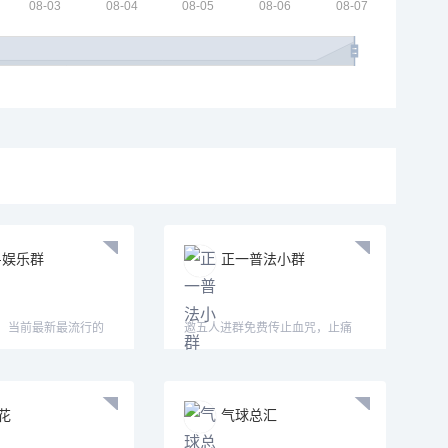
-娱乐群
正一普法小群
群，当前最新最流行的
邀五人进群免费传止血咒，止痛
法！
花
气球总汇