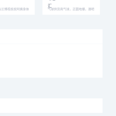
马兰博视叔叔阿姨身体
气球供货商气球，正圆地爆，酒吧
意心想事
暴力气球，厂家直销，大量现