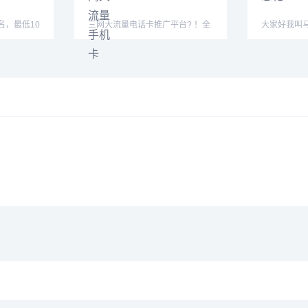
名，最低10
三网大流量电话卡推广平台? ！全
大家好我叫
对接团队
渠道招商， 价格175/张
健康万事如