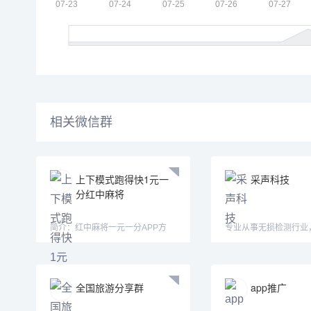
相关微信群
上下模式跑得快1元一
采声科技
分红中麻将
简介：红中麻将一元一分APP方
专业从事无损检测行业
式：认准微—mj33656—mimi15
超声、声发射等仪器设
全国旅游分享群
app推广