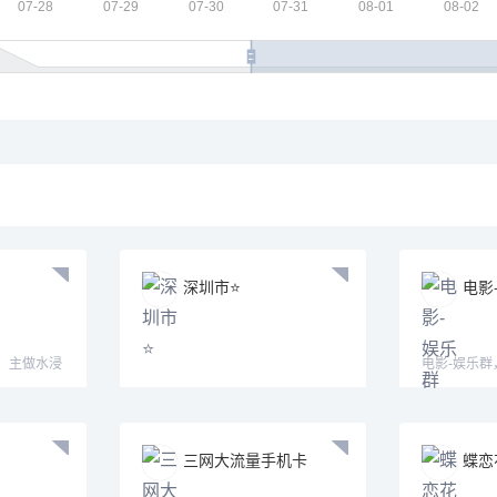
深圳市⭐️
电影
，主做水浸
电影-娱乐
电影
三网大流量手机卡
蝶恋