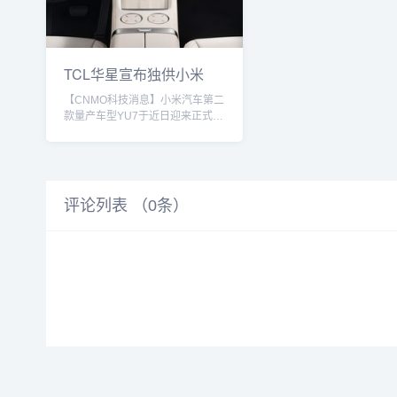
TCL华星宣布独供小米
YU7屏幕 含全
【CNMO科技消息】小米汽车第二
款量产车型YU7于近日迎来正式发
售。CNMO从TCL华星官方了解
到，小米YU7搭载的全景曲面投影
天际屏及16.1英寸中控显示屏，均
由TCL华星独家供应。小米YU7内
饰据官方介绍，TCL华星为小米
评论列表 （
0
条）
YU7定制的Xiaomi YU7车载显示
方案，包含一块16.1英寸中控屏
（与德赛西威合作）和三块11.98
英寸天际屏（与华阳集团合作）。
小米YU7的天际屏全景显示是对于
HUD...