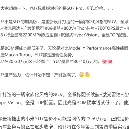
的一辆家族化风格的SUV。全系标配长续航+激光雷达+连续阻尼可
式HyperVision。全是TOP配置。因此光是BOM硬本钱就低不
推出的小米YU7售价不可能是网传的23.59万元，正式定价
汽车业务亏损正在逐步收窄，预计将在今年第三到第四季度实现