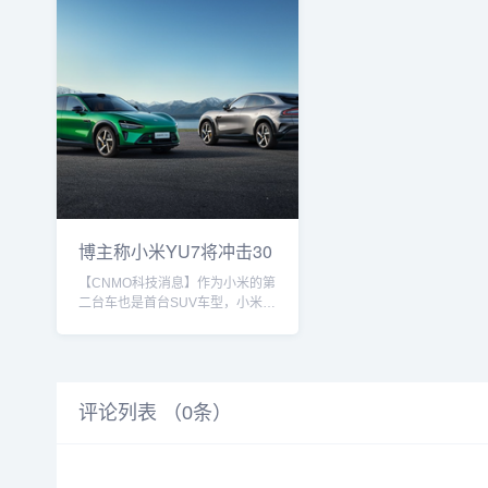
博主称小米YU7将冲击30
万-40万价位
【CNMO科技消息】作为小米的第
二台车也是首台SUV车型，小米
YU7自公布以来就有着非常高的关
注度。该车不久前已经在发布会上
正式亮相，其价格也成为了人们津
津乐道的话题。关于小米YU7的售
价，不少人都给出了自己的猜测。
评论列表 （
0
条）
6月3日，有博主根据小米YU7的配
置，反推了一下新车可能的售价区
间。该博主称，YU7标准版对标的
是SU7 Pro，SU7在20-30万元区