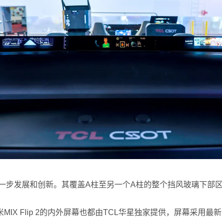
进一步发展和创新。其覆盖A柱至另一个A柱的整个挡风玻璃下部
X Flip 2的内外屏幕也都由TCL华星独家提供，屏幕采用最