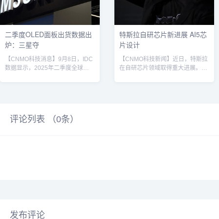
度交付481166辆，占总...
边缘出现锂镀层，使电池不稳定并
促进短路。研究人员还发现，通...
二季度OLED面板出货数据出
特斯拉自研芯片新进展 AI5芯
炉：三星夺
片设计
【CNMO科技消息】9月8日，IDC
【CNMO科技新闻】近日，特斯拉
数据显示，2025年二季度全球
在自研芯片领域取得重大进展。当
OLED面板出货量环比增长5%，同
地时间9月7日，特斯拉CEO埃隆·
比下降2%。其中，智能手机面板
马斯克在社交媒体上宣布，公司已
环比增长2%，同比下降2%。
完成AI5芯片的设计评审，并称这
CNMO注意到，三星显示以37%的
款芯片将成为“史诗级”产品。马斯
市场份额夺得冠军，来自中国的京
克进一步透露，紧随其后的AI6芯
评论列表 （
0
条）
东方占比15%，排第二。具体来
片有望成为迄今为止最出色的AI芯
看，三星显示以37%的市场份额巩
片。此前，特斯拉曾透露正在内部
固了领先地位（一季度为36%）。
评估整合数千片AI5晶片，以供下
其中，笔记本面板出货量环比激增
一代人工智能模型训练，该评估已
131%，同比暴涨121%，主要供货
取得积极成果。马斯克表示，AI5
给华硕、戴尔和联想...
可能是对于参数数量低于...
发布评论