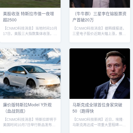
FF 91...
A2等级专利奖金从5...
美股收涨 特斯拉市值一夜增
（牛牛群）三星李在镕股票资
超2500
产首破20万
【CNMO科技消息】当地时间10月
【CNMO科技消息】据韩媒报道，
17日，美股三大指数集体收涨，特
三星电子股价近期大幅上涨，推动
斯拉股价上涨2.46%，市值单日增
其会长李在镕的股票资产价值首次
加351亿美元（约合人民币2502亿
突破20万亿韩元大关，达到
元），成为当日科技股中的亮点之
20.7178万亿韩元（以收盘价计
一。然而，这一市场表现背后，特
算），约合人民币1000亿元。这一
斯拉正面临近年来最严峻的销量挑
数据由企业分析专业机构韩国CXO
战。根据最新公布的销售数据，特
研究所于近日公布。李在镕据报
斯拉2025年第二季度全球交付量为
道，李在镕持有七家三星关联公司
384,122辆，同比下降13.5%，创
的股票，包括三星电子、三星物
下公司历史上最大的同比跌幅。其
产、三星生命、三星SDS、三星
中，美国市场交付量约为13万至
E&A、三星火灾海上保险以及三星
14.35...
电子优先股。其股票资产价值从今
年1...
廉价版特斯拉Model Y外观
马斯克成全球首位身家突破
（血战到底）
50（跑得快
【CNMO科技消息】特斯拉即将于
【CNMO科技新闻】近日，埃隆·
美国时间10月7日举行新品发布
马斯克再达成一项重大里程碑——
会。外界推测，特斯拉可能将推出
成为全球首位身家突破5000亿美元