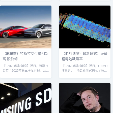
定位入门级的“Model Y 标准款”
的人。据CNMO了解，马斯克曾在
（Model Y Standard / 内部代号
12月成为首位身家超4000亿美元
E41）。尽管官方尚未公布全部细
的人，目前其身家比排名第二的拉
节，但实车无伪装照片、官网源代
里·埃里森高出1500亿美元。周
码及配置信息已曝光，引发市场高
三，特斯拉股价上涨近4%，为马
度关注。据披露，新车将定名为
斯克的财富新增约93亿美元，这源
“Model Y 标准款”，是特斯拉目前
于投资者持续看好马斯克“重新聚焦
售价最低的SUV车型，目标市场为
主业”的前景。值得一提的是，自4
20万至30万元人民币区间。北...
月马斯克在特斯拉财报电话会议上
首次宣布，将辞去特朗...
（麻将群）特斯拉交付量创新
（血战到底）最新研究：廉价
高 股价却
锂电池缺陷率
【CNMO科技消息】近日，特斯拉
【CNMO科技消息】近日，CNMO
公布了2025年第三季度财报。公布
注意到，一项最新研究揭示了廉价
的数据显示，特斯拉第三季度全球
的锂离子电池存在令人担忧的质量
交付量超过49.7万辆，同比增长
缺陷——每13个电池中，就有1个
7.4%，创下历史新高。然而，这份
电池存在严重制造缺陷。研究人员
业绩报告发布后，特斯拉股价当日
通过X光对1000个18650锂电池进
收盘却大跌5.11%，报收每股436
行了深入分析，发现近8%的廉价
美元，总市值缩水至1.45万亿美
或假冒电池存在严重制造缺陷，可
元。特斯拉Model 3和Model Y据
能引发火灾。研究发现，关键缺陷
CNMO了解，特斯拉Model 3和
发生在负电极没有完全覆盖正电
Model Y依然是销售主力，第三季
极。这种错误的构造会导致正电极