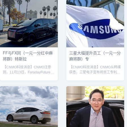
FF与FX同（一元一分红中麻
三星大幅提升员工（一元一分
将群）特斯拉
麻将群）专
【CNMO科技消息】CNMO注意
【CNMO科技消息】CNMO从韩媒
到，11月13日，FaradayFuture官
获悉，三星电子宣布将员工专利奖
方宣布，FF与FX已同特斯拉正式
金最高提升至原来的两倍，这是自
达成充电标准合作协议，旗下车型
2017年以来近十年来的首次大幅调
将全面接入特斯拉超级充电网络。
整。韩媒解读称，此举旨在强化技
根据协议内容，FF与FX的现有车
术竞争力并激励新技术开发。三星
主可通过适配器使用特斯拉在北美
据报道，新的奖励方案将实施至
地区的超级充电站。而从2026年开
2027年9月，为期两年。具体调整
始，两家车企新生产的车型将直接
包括：在所有海外主要国家申请的
搭载特斯拉标准的充电接口，无需
最高等级A1专利奖金从原来的100
转接设备即可直接使用特斯拉超充
万韩元提高至150万韩元（约7400
设施。据悉，FF旗下首款量产车型
元人民币）；在美国和中国申请的