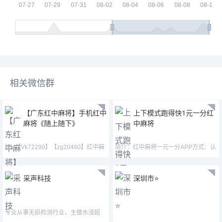
相关微信群
【广东红中麻将】手机红中
上下模式跑得快1元一分红
麻将《随上随下》
中麻将
加V【Vk72299】【zg20460】红中麻
简介：红中麻将一元一分APP方式：认
将、跑得快等等。无
准微—mj33656—mimi15
采声科技
深圳市⭐️
专业从事无损检测行业，主做水浸超
声、声发射等仪器设