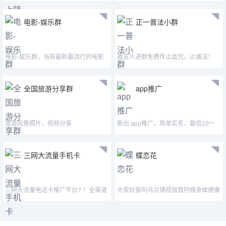
电影-娱乐群
正一普法小群
电影-娱乐群，当前最新最流行的电影
邀五人进群免费传止血咒，止痛法！
全国旅游分享群
app推广
旅游风景照片、视频分享
新出 app推广，简单实名，最低10一
个，最高30一个，对接团队
三网大流量手机卡
蝶恋花
三网大流量电话卡推广平台? ！全渠道
大家好我叫马兰博视叔叔阿姨身体健康
招商， 价格175/张
万事如意心想事