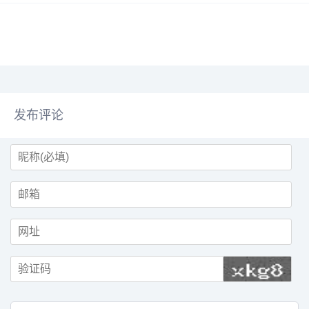
会体系。蒂尔指出，“2024年是埃
布，新版本大模型进展顺利，它将
隆不再相信火星的一年”。尽管如
被命名为Grok 4，并将于7月4日后
此，马斯克对人类星际扩张的兴趣
发布。这个大模型需要再进行一次
并未完全消失，但这一兴趣...
大规模运行，以构建...
发布评论