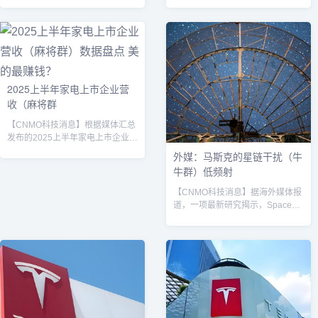
萨姆·奥特曼等行业巨头人物，他们
的人。据CNMO了解，马斯克曾在
被誉为“人工智能架构师”（THE
12月成为首位身家超4000亿美元
ARCHITECTS OF AI）。据CNMO
的人，目前其身家比排名第二的拉
了解，作为英伟达的创始人，黄仁
里·埃里森高出1500亿美元。周
勋被业内认为是这场AI浪潮的“军火
三，特斯拉股价上涨近4%，为马
商”。英伟达提供的高性能GPU几
斯克的财富新增约93亿美元，这源
2025上半年家电上市企业营
乎是所有大型AI模型训练的基石。
于投资者持续看好马斯克“重新聚焦
收（麻将群
TrendForce报告显示，2025年全
主业”的前景。值得一提的是，自4
球AI芯片市场规模预...
月马斯克在特斯拉财报电话会议上
【CNMO科技消息】根据媒体汇总
首次宣布，将辞去特朗...
发布的2025上半年家电上市企业营
收数据，36家企业中美的集团以
外媒：马斯克的星链干扰（牛
2523.31亿元营业收入、260.14亿
牛群）低频射
元净利润双双领跑，同比增长分别
达15.68%和25.04%，展现出强劲
【CNMO科技消息】据海外媒体报
的增长动能。海尔智家、格力电器
道，一项最新研究揭示，SpaceX
分列二、三位，营收分别为
的星链（Starlink）卫星网络正对
1564.94亿元和976.19亿元，但格
射电天文学构成显著干扰。发表于
力电器出现2.66%的营收负增长。
《天文学与天体物理学》期刊的论
CNMO观察到，这份数据呈现三大
文指出，在最严重的情况下，星链
显著特征：头部企业分化加剧
卫星产生的噪声影响了高达30%的
——...
低频射电天文图像，严重制约了相
关科学研究。该研究分析了数千万
张天文图像，发现星链卫星并非通