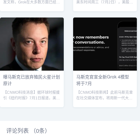
发文称，Grok在大多数方面已经比
美东时间周三（7月2日），美股三
人类聪明得多。但还需要完善图像
大指数涨跌互现，截至收盘，纳指
训练，因为即使是Grok 4也存在部
涨0.94%，道指跌0.05%，标普
分盲区。这个问题将在一个月左右
500指数涨0.47%。其中，特斯拉
得到解决。马斯克在发布前，马斯
涨近5%，市值一夜大涨481亿美元
克再度发文，对Grok的能力给予高
（约合人民币3450亿元），该公司
度评价。他称：“Grok在大多数方
Q2交付数据高于市场的悲观预测区
面已经比人类聪明得多。”但同时，
间。特斯拉于当地时间7月2日公布
他也坦承其局限性，例如无法创造
了今年第二季度全球汽车交付数
新技术或发现新物理学，偶尔还会
据。该公司报告称，第二季度全球
出现常识性错误。马斯克将这些问
交付量为384122辆，较去年同期
题归因于系统提示错...
下降约1...
曝马斯克已放弃殖民火星计划
马斯克官宣全新Grok 4模型
原计
将于7月
【CNMO科技消息】据环球时报援
【CNMO科技新闻】此前马斯克曾
引《纽约时报》7月1日报道，美国
在社交媒体宣布，将用新一代大模
企业家埃隆·马斯克，这位特斯拉和
型来重写人类知识库，添加缺失信
SpaceX公司的首席执行官，已经
息，删除错误内容，然后基于这个
放弃了他曾经雄心勃勃的火星殖民
“纯净版”知识库重新训练模型。目
计划。作为马斯克朋友的硅谷知名
前来看，这个全新的大模型或许很
投资人彼得·蒂尔在采访中透露，马
快就会和我们见面。Grok 4模型将
评论列表 （
0
条）
斯克不再认为火星殖民是一个可行
于7月4日后正式发布当地时间6月
的方案，可以帮助人类建立新的社
27日，马斯克在海外社交媒体上宣