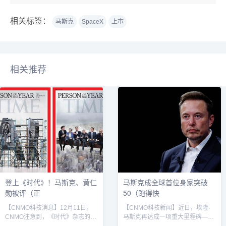
相关标签：
马斯克
SpaceX
上市
相关推荐
登上《时代》！马斯克、黄仁
马斯克成全球首位身家突破
勋被评（正
50（跑得快
【CNMO科技消息】12月11日，
【CNMO科技新闻】近日，埃隆·
CNMO注意到，《时代》杂志的封
马斯克再达成一项重大里程碑——
面上出现了埃隆·马斯克、黄仁勋、
成为全球首位身家突破5000亿美元