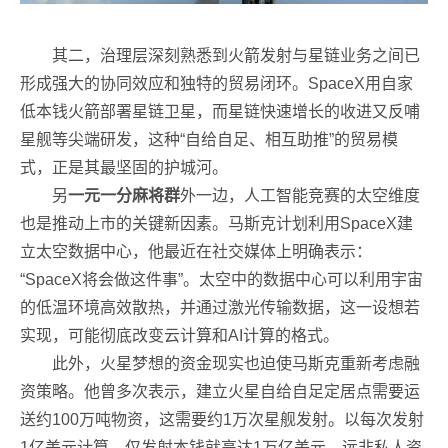
其二，治理层深刻熟悉到火箭发射与星链业务之间已
形成强大的协同效应和独特的贸易闭环。SpaceX用自家
低本钱火箭部署星链卫星，而星链快速增长的收进又反哺
星舰等尖端研发，这种“自给自足、相互助推”的贸易模
式，正是其最坚固的护城河。
另
一元一分麻将群
外一边，人工智能竞赛的太空维度
也是推动上市的关键新因素。马斯克计划利用SpaceX建
立太空数据中心，他最近在社交媒体上明确表示：
“SpaceX将会做这件事”。太空中的数据中心可以利用宇宙
的低温环境高效散热，并通过激光传输数据，这一设想若
实现，可能彻底改变云计算和AI计算的格式。
此外，火星梦想的资金现实也迫使马斯克重新考虑融
资策略。他曾多次表示，建立火星自给自足定居点需要运
送约100万吨物资，这需要约1万次星舰发射。以每次发射
1亿美元计算，仅发射本钱就高达1万亿美元，远非私人资