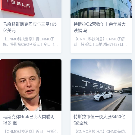
过主动发射信号造成干扰，而是其
星载电子设备产生的被动电磁噪
声。这种噪声难以预测，且在...
马麻将群斯克回应与三星165
特斯拉Q2营收创十余年最大
亿美元
跌幅 马
【CNMO科技消息】据CNMO了
【CNMO科技消息】CNMO了解
解，特斯拉CEO马斯克于今日（7
到，特斯拉于当地时间7月23日发
月28日）在个人社交平台上确认与
布了2025年Q2财报。数据显示，
三星已达成165亿美元协议，后者
特斯拉2025年Q2营收为224.96亿
将为特斯拉生产半导体。特斯拉在
美元，同比减少12%，市场预期
今日早些时候，三星电子宣布，三
226.38亿美元；毛利率为17.2%；
星半导体(DS)部门下属的晶圆代工
净利润为11.72亿美元。据媒体分
事业部签署了一项规模高达
析，特斯拉遭遇了自成立以来营收
22.7648亿万亿韩元(约合165亿美
的最大下滑，特别是在重要市场如
元)的半导体委托生产供应合同，该
德国、美国和中国。对此，特斯拉
数字相当于公司去年全年总销售额
CEO马斯克警告称，特斯拉正处于
的7.6%。三星基于商业机密保护要
一个“不寻常的转型期”，恐怕会面
求，无法透露合同对...
临“...
马斯克称Grok已比人类聪明
特斯拉市值一夜大涨3450亿
得多 但
Q2全球
【CNMO科技消息】近日，马斯克
【CNMO科技消息】CNMO获悉，