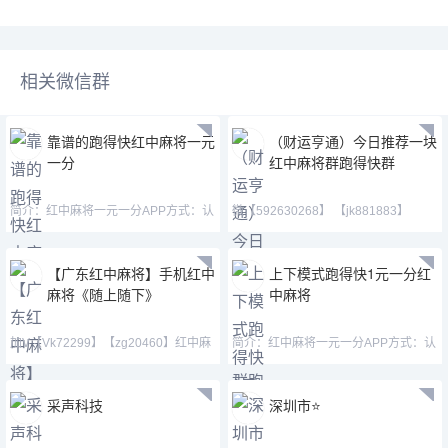
相关微信群
靠谱的跑得快红中麻将一元
（财运亨通）今日推荐一块
一分
红中麻将群跑得快群
简介：红中麻将一元一分APP方式：认
微【592630268】 【jk881883】
准微—mj33656—mimi15
【dd888420】等风也等你
【广东红中麻将】手机红中
上下模式跑得快1元一分红
麻将《随上随下》
中麻将
加V【Vk72299】【zg20460】红中麻
简介：红中麻将一元一分APP方式：认
将、跑得快等等。无
准微—mj33656—mimi15
采声科技
深圳市⭐️