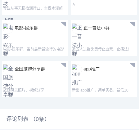
专业从事无损检测行业，主做水浸超
声、声发射等仪器设
电影-娱乐群
正一普法小群
电影-娱乐群，当前最新最流行的电影
邀五人进群免费传止血咒，止痛法！
全国旅游分享群
app推广
旅游风景照片、视频分享
新出 app推广，简单实名，最低10一
个，最高30一个，对接团队
评论列表 （
0
条）